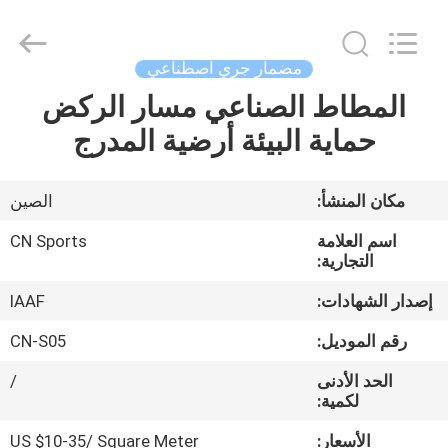
ChangNuo
New
Materials
Co.,
Ltd..
مضمار جري اصطناعي
All
Rights
المطاط الصناعي مسار الركض
مسكن
Reserved.
حماية البيئة أرضية المدرج
منتجات
مكان المنشأ:
الصين
معلومات
اسم العلامة
CN Sports
عنا
التجارية:
إصدار الشهادات:
IAAF
جولة
رقم الموديل:
CN-S05
في
الحد الأدنى
/
المعمل
لكمية:
الأسعار:
US $10-35/ Square Meter