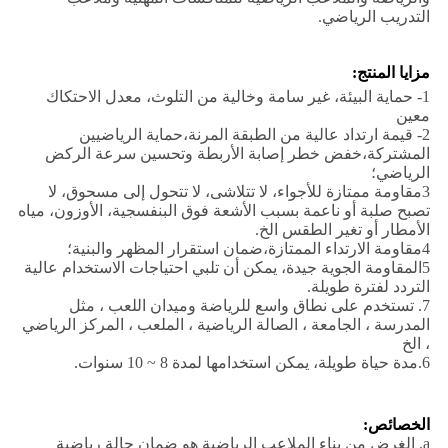
التدريب الرياضي.
مزايا المنتج:
1- حماية البيئة، غير سامة وخالية من التلوث، معدل الاحتكاك
معين
2- قيمة ارتداد عالية من الطبقة المرنة،حماية الرياضيين
المشتركة،خفض خطر إصابة الأربطة وتحسين سرعة الركض
الرياضي؛
3مقاومة ممتازة للأجواء، لا تتلاشى، لا تتحول إلى مسحوق، لا
تصبح صلبة أو ناعمة بسبب الأشعة فوق البنفسجية، الأوزون، مياه
الأمطار أو تغير الطقس الخ.
4مقاومة الارتداء الممتازة،ضمان استقرار المظهر والبنية؛
5المقاومة الجوية جيدة، يمكن أن تلبي احتياجات الاستخدام عالية
التردد لفترة طويلة.
7. تستخدم على نطاق واسع للرياضة وميدان اللعب ، مثل
المدرسة ، الجامعة ، الصالة الرياضية ، الملعب ، المركز الرياضي
، الخ
6.مدة حياة طويلة، يمكن استخدامها لمدة 8 ~ 10 سنوات.
الخصائص:
a. الغرض من بناء الملاعب الرياضية هو ضمان حالة رياضية