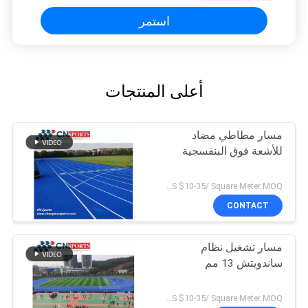
استمر
أعلى المنتجات
مسار مطاطي مضاد
للأشعة فوق البنفسجية
US $10-35/ Square Meter MOQ:/
CONTACT
مسار تشغيل نظام
ساندويتش 13 مم
US $10-35/ Square Meter MOQ:/