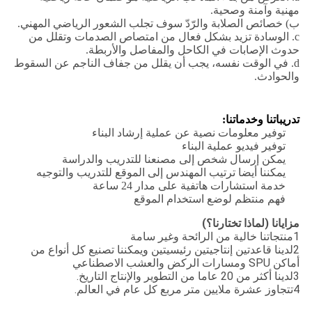
مهنية وآمنة وصحية.
ب) خصائص الصلابة والرّدّ سوف تجلب الشعور الرياضي المهني.
c. الوسادة تزيد بشكل فعال من امتصاص الصدمات وتقلل من
حدوث الإصابات في الكاحل والمفاصل والأربطة.
d. في الوقت نفسه، يجب أن يقلل من جفاف الناجم عن السقوط
والحوادث.
تدريباتنا وخدماتنا:
توفير معلومات نصية عن عملية إرشاد البناء
توفير فيديو عملية البناء
يمكن إرسال شخص إلى مصنعنا للتدريب والدراسة
يمكننا أيضا ترتيب المهندس إلى الموقع للتدريب والتوجيه
خدمة استشارات هاتفية على مدار 24 ساعة
فهم منتظم لوضع استخدام الموقع
مزايانا (لماذا تختارنا؟)
1منتجاتنا خالية من الرائحة وغير سامة
2لدينا قاعدتين إنتاجيتين رئيسيتين ويمكننا تصنيع كل أنواع من
أماكن SPU ومسارات الركض والعشب الاصطناعي
3لدينا أكثر من 20 عاما من التطوير والإنتاج التاريخ.
4تتجاوز عشرة ملايين متر مربع كل عام في العالم.