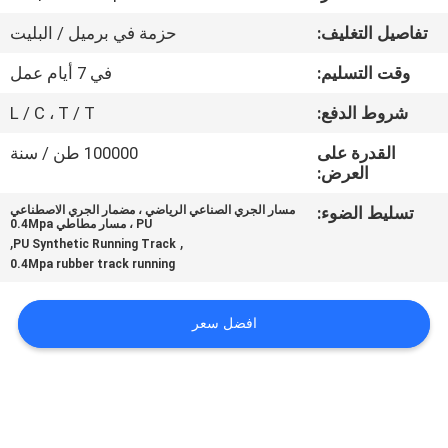
مراقبة
تفاصيل التغليف:
حزمة في برميل / البليت
الجودة
وقت التسليم:
في 7 أيام عمل
اتصل
شروط الدفع:
L / C ، T / T
بنا
القدرة على
100000 طن / سنة
العرض:
اطلب
تسليط الضوء:
مسار الجري الصناعي الرياضي ، مضمار الجري الاصطناعي
PU ، مسار مطاطي 0.4Mpa
اقتباس
,
,
PU Synthetic Running Track
0.4Mpa rubber track running
خريطة
افضل سعر
الموقع
PRIVACY
POLICY