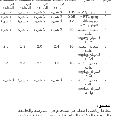
في
في
في
في
الصناعة
الصناعة
الصناعة
الصناعة
1
البنزين،ج/كغ ≤
0.05
لا شيء
لا شيء
لا شيء
لا شيء
2
BTX,g/kg ≤
0.05
لا شيء
لا شيء
لا شيء
لا شيء
3
ديزوسيانات
0.2
لا شيء
لا شيء
لا شيء
لا شيء
التولوين،٪ ≤
4
المعادن الثقيلة
90
لا شيء
لا شيء
لا شيء
لا شيء
القابلة
للذوبان،mg/kg
Pb ≤
5
المعادن الثقيلة
10
2.4
2.0
1.9
2.8
القابلة
للذوبان،mg/kg
Cd ≤
6
المعادن الثقيلة
10
3.2
3.1
3.4
3.4
القابلة
للذوبان،mg/kg
Cr ≤
7
المعادن الثقيلة
2
لا شيء
لا شيء
لا شيء
لا شيء
القابلة
للذوبان،mg/kg
Hg ≤
التطبيق:
مطاط رياضي اصطناعي يستخدم في المدرسه والجامعه
والرياضه والملاعب الرياضية للمنافسات المهنية وملاعب