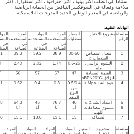
استنادا إلى الطلب أكثر بيئية ، أكثر احترافية ، أكثر استقرارا ، أكثر
ملاءمة وفعالة في السوقكسر التناقض بين الحماية الرياضية
والرياضية في المعيار الوطني الجديد للمدرجات البلاستيكية.
البيانات التقنية:
سلسلة
مشروع الاختبار
المعيار
المواد
المواد
المواد
الموا
الرقم
متطلبات
المستخدمة
المستخدمة
المستخدمة
المس
في
في
في
في
الصناعة
الصناعة
الصناعة
الصنا
1
معدل امتصاص
30-50
38.9
39.2
39.3
.1
الصدمات،٪
2
التشوه الرأسي،
0.6-25
1.74
2.02
2.40
4
ملم
3
القيمة المضادة
47
57
57
56
7
للنزلاق،BPN20°C≥
4
قوة الشد،Mpa ≥
0.5/0.4
0.8
0.4
0.62
51
من
النوع
المنفذ
5
امتداد الشد،٪ ≥
40
76.7
46
54.3
.8
6
مستوى مضاعفات
أنا
أنا
أنا
أنا
أ
اللهب
7
السماكة
13
13.1
13.0
13.1
.0
سلسلة
مشروع
المعيار
المواد
المواد
المواد
المواد
الرقم
الاختبار
متطلبات
المستخدمة
المستخدمة
المستخدمة
المستخدم