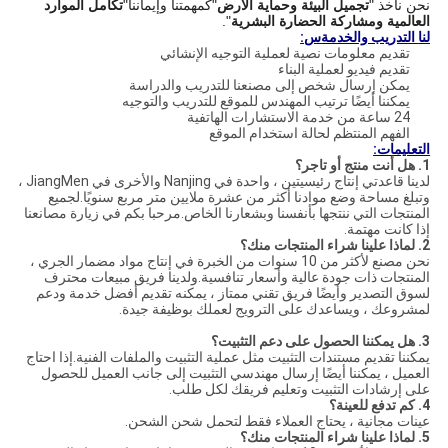
نحن نأخذ "
تجميل البيئة وحماية الأرض
"كمهمتنا وإيماننا"
تكامل الموارد
العالمية ومشاركة الحضارة البشرية
".
لنا
التدريب والخدمة
س:
تقديم معلومات نصية لعملية التوجيه الإنشائي
تقديم فيديو لعملية البناء
يمكن إرسال شخص إلى مصنعنا للتدريب والدراسة
يمكننا أيضًا ترتيب المهندس للموقع للتدريب والتوجيه
24 ساعة من خدمة الاستشارات الهاتفية
الفهم المنتظم لحالة استخدام الموقع
التعليمات:
1. هل أنت منتج أو تاجر؟
لدينا قاعدتي إنتاج رئيسيتين ، واحدة في Nanjing والأخرى في JiangMen ،
وتبلغ مساحة وضع موادنا أكثر من عشرة ملايين متر مربع سنويًا.لجميع
المنتجات التي ننتجها بأنفسنا وبشعارنا الخاص.مرحبا بكم في زيارة مصانعنا
إذا كانت مهتمة.
2. لماذا علينا شراء المنتجات منك؟
نحن مصنع لأكثر من 10 سنوات من الخبرة في إنتاج مواد مضمار الجري ،
المنتجات ذات جودة عالية وأسعار تنافسية.ولدينا فريق مبيعات محترف
لسوق التصدير وأيضًا فريق تقني ممتاز ، يمكنه تقديم أفضل خدمة ودعم
لمشروعك ، ويساعدك على الترويج لعملك بوظيفة جيدة.
3.
هل يمكننا الحصول على دعم التثبيت؟
يمكننا تقديم مستندات التثبيت مثل عملية التثبيت والملفات الفنية.إذا احتاج
العميل ، يمكننا أيضًا إرسال مهندسي التثبيت إلى جانب العميل للحصول
على إرشادات التثبيت وتعليم فريقك لكل طلب.
4.
كم تدفع للعينة؟
عينات مجانية ، يحتاج العملاء فقط لتحمل شحن الشحن.
5. لماذا علينا شراء المنتجات منك؟