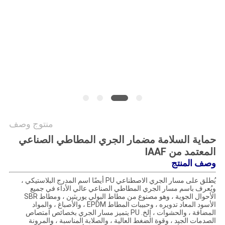
منتوج وصف
حماية السلامة مضمار الجري المطاطي الصناعي
المعتمد من IAAF
وصف المنتج
يُطلق على مسار الجري الاصطناعي PU أيضًا اسم المدرج البلاستيكي ،
ويُعرف باسم مسار الجري المطاطي الصناعي عالي الأداء في جميع
الأحوال الجوية ، وهو مصنوع من مطاط البولي يوريثين ، ومطاط SBR
الأسود المعاد تدويره ، وحبيبات المطاط EPDM ، والأصباغ ، والمواد
المضافة ، والحشوات ، إلخ. PU يتميز مسار الجري بخصائص امتصاص
الصدمات الجيد ، وقوة الضغط العالية ، والصلابة المناسبة ، والمرونة