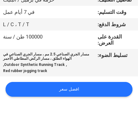
مراقبة
وقت التسليم:
في 7 أيام عمل
الجودة
شروط الدفع:
L / C ، T / T
اتصل
القدرة على
100000 طن / سنة
العرض:
بنا
تسليط الضوء:
مسار الجري الصناعي 2.5 مم ، مسار الجري الصناعي في
الهواء الطلق ، مسار الركض المطاطي الأحمر
اطلب
,
,
Outdoor Synthetic Running Track
Red rubber jogging track
اقتباس
افضل سعر
خريطة
الموقع
PRIVACY
POLICY