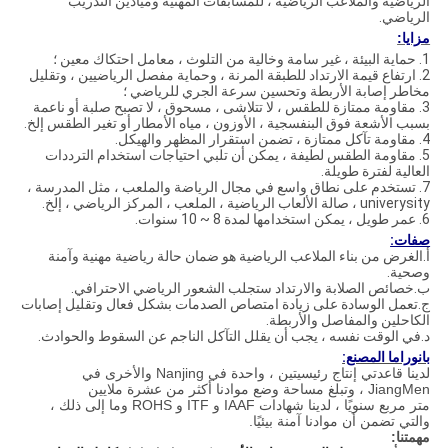
الرياضية والملاعب الرياضية ، للمسابقات المهنية وميادين التدريب
الرياضي.
مزايا:
1. حماية البيئة ، غير سامة وخالية من التلوث ، معامل احتكاك معين ؛
2. ارتفاع قيمة الارتداد للطبقة المرنة ، وحماية مفصل الرياضيين ، وتقليل
مخاطر إصابة الأربطة وتحسين سرعة الجري للرياضي ؛
3. مقاومة ممتازة للطقس ، لا تتلاشى ، مسحوق ، لا تصبح صلبة أو ناعمة
بسبب الأشعة فوق البنفسجية ، الأوزون ، مياه الأمطار أو تغير الطقس إلخ.
4. مقاومة تآكل ممتازة ، تضمن استقرار المظهر والهيكل.
5. مقاومة الطقس لطيفة ، يمكن أن تلبي احتياجات استخدام الترددات
العالية لفترة طويلة.
7. تستخدم على نطاق واسع في مجال الرياضة والملعب ، مثل المدرسة ،
univerysity ، صالة الألعاب الرياضية ، الملعب ، المركز الرياضي ، إلخ.
6. عمر طويل ، يمكن استخدامها لمدة 8 ~ 10 سنوات.
صفات:
أ.الغرض من بناء الملاعب الرياضية هو ضمان حالة رياضية مهنية وآمنة
وصحية.
ب.خصائص الصلابة والارتداد ستجلب الشعور الرياضي الاحترافي.
ج.تعمل الوسادة على زيادة امتصاص الصدمات بشكل فعال وتقليل إصابات
الكاحلين والمفاصل والأربطة.
د.في الوقت نفسه ، يجب أن يقلل التآكل الناجم عن السقوط والحوادث.
بانوراما المصنع:
لدينا قاعدتي إنتاج رئيسيتين ، واحدة في Nanjing والأخرى في
JiangMen ، وتبلغ مساحة وضع موادنا أكثر من عشرة ملايين
متر مربع سنويًا ، لدينا شهادات IAAF و ITF و ROHS وما إلى ذلك ،
والتي تضمن أن موادنا آمنة بيئيًا.
مهمتنا: