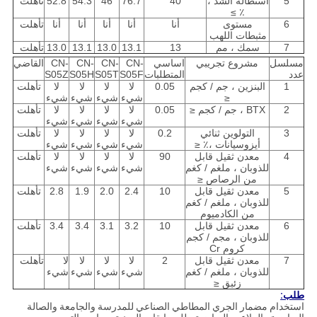
5
استطالة الشد ،
40
76.7
46
54.3
52.8
تأهلت
٪ ≥
6
مستوى
أنا
أنا
أنا
أنا
أنا
تأهلت
مثبطات اللهب
7
سمك ، مم
13
13.1
13.0
13.1
13.0
تأهلت
مسلسل
مشروع تجريبي
اساسي
CN-
CN-
CN-
CN-
القاضي
عدد
المتطلبات
S05F
S05T
S05H
S05Z
1
البنزين ، جم / كجم
0.05
لا
لا
لا
لا
تأهلت
≤
شيء
شيء
شيء
شيء
2
BTX ، جم / كجم ≤
0.05
لا
لا
لا
لا
تأهلت
شيء
شيء
شيء
شيء
3
التولوين ثنائي
0.2
لا
لا
لا
لا
تأهلت
أيزوسيانات ،٪ ≤
شيء
شيء
شيء
شيء
4
معدن ثقيل قابل
90
لا
لا
لا
لا
تأهلت
للذوبان ، ملغم / كغم
شيء
شيء
شيء
شيء
من الرصاص ≤
5
معدن ثقيل قابل
10
2.4
2.0
1.9
2.8
تأهلت
للذوبان ، ملغم / كغم
من الكادميوم
6
معدن ثقيل قابل
10
3.2
3.1
3.4
3.4
تأهلت
للذوبان ، مجم / كجم
كروم Cr
7
معدن ثقيل قابل
2
لا
لا
لا
لا
تأهلت
للذوبان ، ملغم / كغم
شيء
شيء
شيء
شيء
زئبق ≤
طلب:
استخدام مضمار الجري المطاطي الصناعي للمدرسة والجامعة والصالة