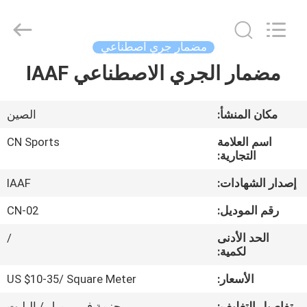
ChangNuo
New
Materials
Co.,
Ltd..
مضمار جري اصطناعي
All
Rights
مضمار الجري الاصطناعي IAAF
مسكن
Reserved.
منتجات
مكان المنشأ:
الصين
اسم العلامة
CN Sports
معلومات
التجارية:
عنا
إصدار الشهادات:
IAAF
رقم الموديل:
CN-02
جولة
الحد الأدنى
/
في
لكمية:
المعمل
الأسعار:
US $10-35/ Square Meter
تفاصيل التغليف:
حزمة في برميل / البليت