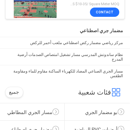
US $10-35/ Square Meter MOQ:/
CONTACT
مضمار جري اصطناعي
مركز رياضي مضمار ركض اصطناعي ملعب أحمر للركض
نظام ساندوتش المدرسي مسار تشغيل امتصاص الصدمات أرضية
المدرج
مسار الجري الصناعي المضاد للكهرباء الساكنة مقاوم للماء ومقاومة
الطقس
فئات شعبية
جميع
بو مضمار الجري
مسار الجري المطاطي
أرضيات PVC الرياضية
مضمار جري اصطناعي