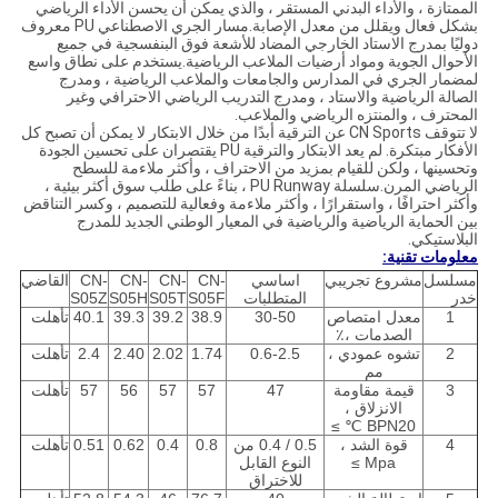
الممتازة ، والأداء البدني المستقر ، والذي يمكن أن يحسن الأداء الرياضي
بشكل فعال ويقلل من معدل الإصابة.مسار الجري الاصطناعي PU معروف
دوليًا بمدرج الاستاد الخارجي المضاد للأشعة فوق البنفسجية في جميع
الأحوال الجوية ومواد أرضيات الملاعب الرياضية.يستخدم على نطاق واسع
لمضمار الجري في المدارس والجامعات والملاعب الرياضية ، ومدرج
الصالة الرياضية والاستاد ، ومدرج التدريب الرياضي الاحترافي وغير
المحترف ، والمنتزه الرياضي والملاعب.
لا تتوقف CN Sports عن الترقية أبدًا من خلال الابتكار لا يمكن أن تصبح كل
الأفكار مبتكرة. لم يعد الابتكار والترقية PU يقتصران على تحسين الجودة
وتحسينها ، ولكن للقيام بمزيد من الاحتراف ، وأكثر ملاءمة للسطح
الرياضي المرن.سلسلة PU Runway ، بناءً على طلب سوق أكثر بيئية ،
وأكثر احترافًا ، واستقرارًا ، وأكثر ملاءمة وفعالية للتصميم ، وكسر التناقض
بين الحماية الرياضية والرياضية في المعيار الوطني الجديد للمدرج
البلاستيكي.
معلومات تقنية:
مسلسل
مشروع تجريبي
اساسي
CN-
CN-
CN-
CN-
القاضي
خدر
المتطلبات
S05F
S05T
S05H
S05Z
1
معدل امتصاص
30-50
38.9
39.2
39.3
40.1
تأهلت
الصدمات ،٪
2
تشوه عمودي ،
0.6-2.5
1.74
2.02
2.40
2.4
تأهلت
مم
3
قيمة مقاومة
47
57
57
56
57
تأهلت
الانزلاق ،
BPN20 ℃ ≥
4
قوة الشد ،
0.5 / 0.4 من
0.8
0.4
0.62
0.51
تأهلت
Mpa ≥
النوع القابل
للاختراق