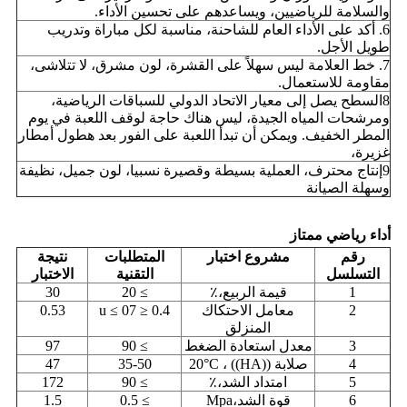
والسلامة للرياضيين، ويساعدهم على تحسين الأداء.
6. أكد على الأداء العام للشاحنة، مناسبة لكل مباراة وتدريب
طويل الأجل.
7. خط العلامة ليس سهلاً على القشرة، لون مشرق، لا تتلاشى،
مقاومة للاستعمال.
8السطح يصل إلى معيار الاتحاد الدولي للسباقات الرياضية،
ومرشحات المياه الجيدة، ليس هناك حاجة لوقف اللعبة في يوم
المطر الخفيف. ويمكن أن تبدأ اللعبة على الفور بعد هطول أمطار
غزيرة،
9إنتاج محترف، العملية بسيطة وقصيرة نسبيا، لون جميل، نظيفة
وسهلة الصيانة
أداء رياضي ممتاز
رقم
مشروع اختبار
المتطلبات
نتيجة
التسلسل
التقنية
الاختبار
1
قيمة الربيع،٪
≥ 20
30
2
معامل الاحتكاك
0.4 ≤ u ≤ 07
0.53
المنزلق
3
معدل استعادة الضغط
≥ 90
97
4
صلابة ((HA)) ، 20°C
35-50
47
5
امتداد الشد،٪
≥ 90
172
6
قوة الشد،Mpa
≥ 0.5
1.5