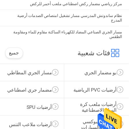
مركز رياضي مضمار ركض اصطناعي ملعب أحمر للركض
نظام ساندوتش المدرسي مسار تشغيل امتصاص الصدمات أرضية
المدرج
مسار الجري الصناعي المضاد للكهرباء الساكنة مقاوم للماء ومقاومة
الطقس
فئات شعبية
جميع
بو مضمار الجري
مسار الجري المطاطي
أرضيات PVC الرياضية
مضمار جري اصطناعي
أرضيات ملعب كرة 
أرضيات SPU
السلة الاصطناعية
أرضيات إيبوكسي 
أرضيات ملاعب التنس
لمواقف السيارات