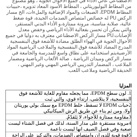
الاصطناعي عالي الأداء في جميع الأحوال الجوية ، وهو مصنوع
من المطاط البوليوريثاني ، المطاط الأسود المعاد تدويره ،حبيبات
المطاط EPDM، الصبغات والمواد الإضافية والملءات، الخ مسار
الركض PU له خصائص امتصاص الصدمات الجيدة، قوة ضغط
عالية، صلابة مناسبة، مرونة ممتازة،و الأداء البدني المستقر،
والتي يمكن أن تحسن بفعالية الأداء الرياضي وخفض معدل
الإصابات.PU مسار الركض الاصطناعي معترف به دوليا في جميع
الأحوال الجوية في الهواء الطلق مضادة للأشعة فوق البنفسجية
المدرج المضاد للأشعة فوق البنفسجية والملاعب الرياضية المواد
الأرضيةيتم استخدامه على نطاق واسع للمدرسة والجامعة في
مسار الركض وميدان الرياضة ، صالة الألعاب الرياضية ومضمار
الملاعب ، المضمار التدريبي الرياضي المهني وغير المهني ،
الحديقة الرياضية وملاعب اللعب.
المزايا
1. لون سطح EPDM، مما يجعله مقاوم للغاية للأشعة فوق
البنفسجية، لا يتلاشى، ارتداء قوي، والتي ثبت
2حبات EPDM لا تسقط، خلط EPDM مع سمك بولي يوريثان
أولا، ومن ثم بناء عن طريق الرش الميكانيكي
3مقاومة ممتازة للأجواء، لا يَتَقدّمُ.
4مرونة مستقرة على مدار السنة، لذلك في فصل الشتاء ليست
صعبة وفي فصل الصيف انها ليست ناعمة
5قوة قوية للدوران وامتصاص الصدمات، والتركيز على الراحة