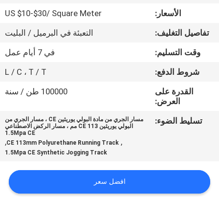
مراقبة
الأسعار:
US $10-$30/ Square Meter
الجودة
تفاصيل التغليف:
التعبئة في البرميل / البليت
اتصل
وقت التسليم:
في 7 أيام عمل
بنا
شروط الدفع:
L / C ، T / T
القدرة على
100000 طن / سنة
اطلب
العرض:
اقتباس
تسليط الضوء:
مسار الجري من مادة البولي يوريثين CE ، مسار الجري من
البولي يوريثين CE 113 مم ، مسار الركض الاصطناعي
1.5Mpa CE
,
,
CE 113mm Polyurethane Running Track
خريطة
1.5Mpa CE Synthetic Jogging Track
الموقع
افضل سعر
PRIVACY
POLICY