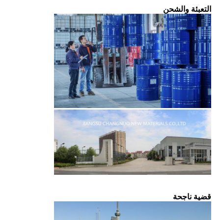
التعبئة والشحن
قضية ناجحة