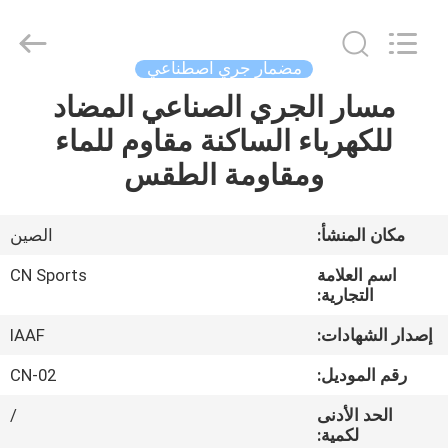
ChangNuo
New
Materials
Co.,
Ltd..
مضمار جري اصطناعي
All
Rights
مسار الجري الصناعي المضاد
مسكن
Reserved.
للكهرباء الساكنة مقاوم للماء
منتجات
ومقاومة الطقس
معلومات
مكان المنشأ:
الصين
عنا
اسم العلامة
CN Sports
التجارية:
جولة
إصدار الشهادات:
IAAF
في
رقم الموديل:
CN-02
المعمل
الحد الأدنى
/
لكمية: