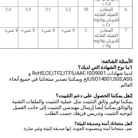
Cd ≤
6
المعادن
10
3.2
3.1
3.4
3.4
الثقيلة القابلة
للذوبان،mg/kg
Cr ≤
7
المعادن
2
لا شيء
لا شيء
لا شيء
لا شيء
الثقيلة القابلة
للذوبان،mg/kg
Hg ≤
الأسئلة الشائعة:
1ما نوع الشهادة التي لديك؟
لدينا شهادات RoHS,CE,ITF2,ITF5,IAAF, ISO9001 و
ISO14001,SGS,ASG,الخ ويمكننا تصدير منتجاتنا في جميع أنحاء
العالم.
2هل يمكننا الحصول على دعم التثبيت؟
يمكننا توفير وثائق التثبيت مثل عملية التثبيت والملفات التقنية
والوثائق.يمكننا أيضا إرسال مهندسي التثبيت إلى جانب العميل
لتوجيه التثبيت وتدريس فريقك حسب الطلب.
3هل منتجاتك آمنة وصديقة للبيئة؟
نعم، منتجاتنا آمنة ومضمونة الجودة. إنها صديقة للبيئة وغير ضارة.