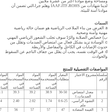
ومساحة وضع موادنا أكثر من عشرة ملايين
لدينا شهادات من IAAF،ITF،ROHS وهلم جرا،التي تضمن أن
موادنا آمنة للبيئة.
السمات
a. الغرض من بناء الملاعب الرياضية هو ضمان حالة رياضية
مهنية وآمنة وصحية.
ب) خصائص الصلابة والرّدّ سوف تجلب الشعور الرياضي المهني.
c. الوسادة تزيد بشكل فعال من امتصاص الصدمات وتقلل من
حدوث الإصابات في الكاحل والمفاصل والأربطة.
d. في الوقت نفسه، يجب أن يقلل من جفاف الناجم عن السقوط
والحوادث.
المواصفات التفصيلية للمنتج
سلسلة
مشروع الاختبار
المعيار
المواد
المواد
المواد
المواد
الرقم
متطلبات
المستخدمة
المستخدمة
المستخدمة
المست
في
في
في
في
الصناعة
الصناعة
الصناعة
الصنا
1
معدل امتصاص
30-50
38.9
39.2
39.3
.1
الصدمات،٪
2
التشوه الرأسي،
0.6-25
1.74
2.02
2.40
.4
ملم
3
القيمة المضادة
47
57
57
56
7