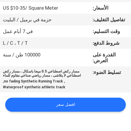
مراقبة
الأسعار:
US $10-35/ Square Meter
الجودة
تفاصيل التغليف:
حزمة في برميل / البليت
اتصل
وقت التسليم:
في 7 أيام عمل
بنا
شروط الدفع:
L / C ، T / T
القدرة على
100000 طن / سنة
اطلب
العرض:
اقتباس
تسليط الضوء:
مسار ركض اصطناعي 0.5 ميجا باسكال ، مسار ركض
اصطناعي لا يتلاشى ، مسار رياضي صناعي مقاوم للماء
,
,
no fading Synthetic Running Track
Waterproof synthetic athletic track
خريطة
الموقع
افضل سعر
PRIVACY
POLICY