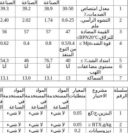
الصناعة
الصناعة
الصناعة
1
معدل امتصاص
30-50
38.9
39.2
39.3
الصدمات،٪
2
التشوه الرأسي،
0.6-25
1.74
2.02
2.40
ملم
3
القيمة المضادة
47
57
57
56
للنزلاق،BPN20°C≥
4
قوة الشد،Mpa ≥
0.5/0.4
0.8
0.4
0.62
من النوع
المنفذ
5
امتداد الشد،٪ ≥
40
76.7
46
54.3
6
مستوى مضاعفات
أنا
أنا
أنا
أنا
اللهب
7
السماكة
13
13.1
13.0
13.1
سلسلة
مشروع
المعيار
المواد
المواد
المواد
ال
الرقم
الاختبار
متطلبات
المستخدمة
المستخدمة
المستخدمة
ال
في
في
في
ف
الصناعة
الصناعة
الصناعة
ال
1
البنزين،ج/كغ
0.05
لا شيء
لا شيء
لا شيء
≤
2
BTX,g/kg ≤
0.05
لا شيء
لا شيء
لا شيء
3
ديزوسيانات
0.2
لا شيء
لا شيء
لا شيء