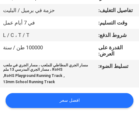
مراقبة
تفاصيل التغليف:
حزمة في برميل / البليت
الجودة
وقت التسليم:
في 7 أيام عمل
اتصل
شروط الدفع:
L / C ، T / T
بنا
القدرة على
100000 طن / سنة
العرض:
اطلب
تسليط الضوء:
مسار الجري المطاطي للملعب ، مسار الجري في ملعب
RoHS ، مسار الجري المدرسي 13 ملم
اقتباس
,
,
RoHS Playground Running Track
13mm School Running Track
خريطة
افضل سعر
الموقع
PRIVACY
POLICY