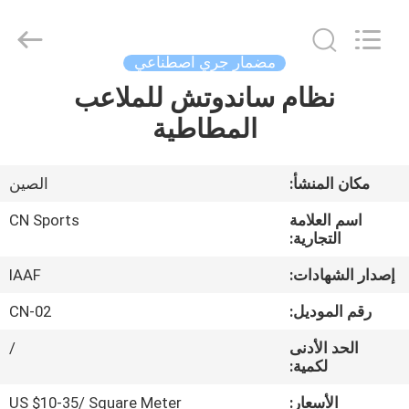
ChangNuo
New
Materials
Co.,
Ltd..
مضمار جري اصطناعي
All
Rights
نظام ساندوتش للملاعب
مسكن
Reserved.
المطاطية
منتجات
مكان المنشأ:
الصين
معلومات
اسم العلامة
CN Sports
عنا
التجارية:
إصدار الشهادات:
IAAF
جولة
رقم الموديل:
CN-02
في
الحد الأدنى
/
المعمل
لكمية:
الأسعار:
US $10-35/ Square Meter