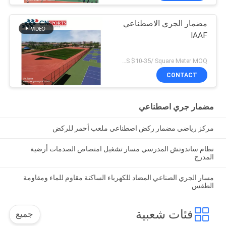
مضمار الجري الاصطناعي
IAAF
US $10-35/ Square Meter MOQ:/
CONTACT
مضمار جري اصطناعي
مركز رياضي مضمار ركض اصطناعي ملعب أحمر للركض
نظام ساندوتش المدرسي مسار تشغيل امتصاص الصدمات أرضية
المدرج
مسار الجري الصناعي المضاد للكهرباء الساكنة مقاوم للماء ومقاومة
الطقس
فئات شعبية
جميع