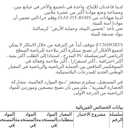
لدينا قاعدتان للإنتاج، واحدة في نانجينغ والآخر في جيانغ مين،
ومساحة وضع موادنا أكثر من عشرة ملايين
لدينا شهادات من IAAF،ITF،ROHS وهلم جرا،التي تضمن أن
موادنا آمنة للبيئة.
نحن نأخذ "تحسين البيئة، وحماية الأرض" كرسالتنا،
مواد صديقة للبيئة
CNSPORTS لا تتوقف أبداً عن الترقية من خلال الابتكار لا يمكن
لجميع الأفكار أن تصبح مبتكرة.أكثر ملاءمة للرياضة السطح
الرياضي المرنسلسلة PU المدرج ، استنادا إلى الطلب أكثر بيئية ،
أكثر احترافية ، أكثر استقرارا ، أكثر ملاءمة وفعالة في
السوقكسر التناقض بين الحماية الرياضية والرياضية في المعيار
الوطني الجديد للمدرجات البلاستيكية.
في المستقبل، سنلتزم بمعتقد "دمج الموارد العالمية، مشاركة
الحضارة البشرية"، ملتزمين بأن نصبح مصنعين وموردين للمواد
الرياضية من الدرجة الأولى.
بيانات الخصائص الفيزيائية
سلسلة
مشروع الاختبار
المعيار
المواد
المواد
المواد
الرقم
متطلبات
المستخدمة
المستخدمة
المستخد
في
في
في