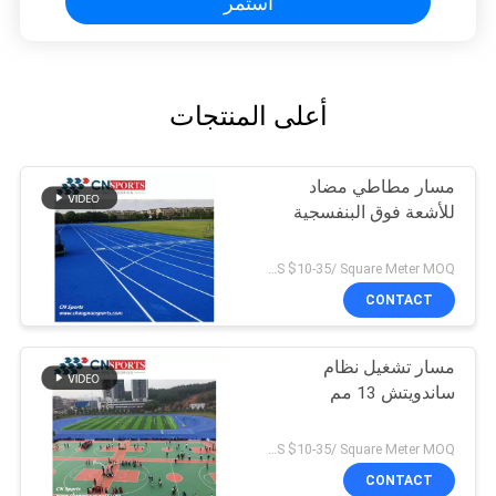
استمر
أعلى المنتجات
مسار مطاطي مضاد
للأشعة فوق البنفسجية
US $10-35/ Square Meter MOQ:/
CONTACT
مسار تشغيل نظام
ساندويتش 13 مم
US $10-35/ Square Meter MOQ:/
CONTACT