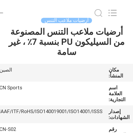
ChangNuo
New
Materials
Co.,
Ltd..
أرضيات ملاعب التنس
All
Rights
أرضيات ملاعب التنس المصنوعة
مسكن
Reserved.
من السيليكون PU بنسبة 7٪ ، غير
منتجات
سامة
معلومات
مكان
الصين
المنشأ:
عنا
اسم
CN Sports
العلامة
جولة
التجارية:
في
إصدار
IAAF/ITF/RoHS/ISO140019001/ISO14001/ISSS
المعمل
لشهادات:
رقم
CN-S02