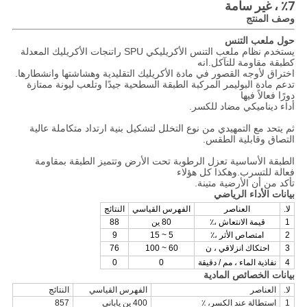
7٪ ، غير سامة
وصف المنتج
حول ملعب التنس
يستخدم نظام ملعب التنس الأكريليكي SPU راتنجات الأكريليك المعدلة
كطبقة مقاومة للتآكل.انه
اختراق لأوجه القصور في مادة الأكريليك التقليدية وهشاشتها وانشطارها.
تدعم مادة البوليمر المركبة الطبقة السطحية جيدًا وتلعب ليونة ممتازة
دورًا فعالاً فيها
أداء ديناميكي مضاد للكسر.
ثم يتحد مع التمهيدي من نوع التخلل لتشكيل بنية ارتداد متكاملة عالية
التصاق وقابلية الطقس.
الطبقة الأساسية تعزل الرطوبة تحت الأرض وتتميز الطبقة بمقاومة
فعالة للتسرب.وهكذا كل هؤلاء
تأكد من أن الأرضية متينة.
بيانات الأداء الرياضي
لا.
العناصر
الفهرس القياسي
النتائج
1
قيمة الانتعاش ،٪
80 ين
88
2
امتصاص الأثر ،٪
5 ~ 15
9
3
احتكاك انزلاقي ، ن
60 ~ 100
76
4
نفاذية الماء ، مم / دقيقة
0
0
بيانات الخصائص المادية
لا.
العناصر
الفهرس القياسي
النتائج
1
استطالة عند الكسر، ٪
400 ين ياباني
857