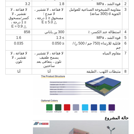
2
قوة الشد ، MPa
1.8
3.2
3
مقاومة الشيخوخة الصناعية للعوامل
لا فقاعة ، لا تقشير ،
لا فقاعة ، لا
الجوية d (300 ساعة)
لا صدع ؛
تقشير ، لا
مسحوق ≤ 1 درجة ،
كسر؛مسحوق
△ E ≤ 5.0
≤ 1 درجة ،
△ E = 0.9
4
استطالة عند الكسر، ٪
300 ين ياباني
858
5
قوة الشد ، MPa
≥ 1.3
1.6
6
قابلية للارتداء (750 جم / 500 ر) /
≤ 0.050
0.035
جم
7
مقاوم المياه
لا فقاعة ، لا تقشير ،
لا فقاعة ، لا
يسمح طفيف
تقشير ، لا
تلون ، يتعافى بعد
تلون
ساعتين
8
مثبطات اللهب ، الطبقة
أنا
أنا
حالة المشروع