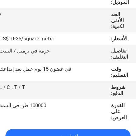
الموديل:
مراقبة
الجودة
الحد
/
الأدنى
لكمية:
اتصل
الأسعار:
US$10-35/square meter
بنا
تفاصيل
حزمة في برميل / البليت
التغليف:
اطلب
وقت
في غضون 15 يوم عمل بعد إيداعك
اقتباس
التسليم:
شروط
L / C ، T / T
خريطة
الدفع:
الموقع
القدرة
100000 طن في السنة
على
العرض:
PRIVACY
POLICY