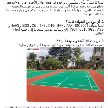
لدينا قاعدتي إنتاج رئيسيتين ، واحدة في Nanjing والأخرى في JiangMen ،
وتبلغ مساحة وضع موادنا أكثر من عشرة ملايين متر مربع سنويًا.لجميع
المنتجات التي ننتجها بأنفسنا وبشعارنا الخاص.مرحبا بكم في زيارة مصانعنا
إذا كانت مهتمة.
2. أي نوع من الشهادة لديك؟
لدينا شهادة RoHS ، ISSS ، CE ، ITF2 ، ITF5 ، IFFF ، IAAF ، ISO9001 و
ISO14001 ، SGS ، ASG ، إلخ ويمكننا تصدير منتجاتنا إلى جميع أنحاء
العالم.
3-هل منتجاتك آمنة وصديقة للبيئة؟
نعم ، منتجاتنا آمنة ومضمونة الجودة.إنها صديقة للبيئة وغير ضارة.