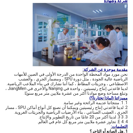
شركة وشهادة
مقدمة موجزة عن الشركة:
نحن مورد مواد المحطة الواحدة من الدرجة الأولى في الصين للأمهات
الرياضية عالية الجودة ، مثل دورة SPU ، ومضمار الجري ، والعشب
الاصطناعي ، وجزيئات المطاط ، كما أننا نشارك في بناء الملاعب الرياضية.
لدينا قاعدتي إنتاج رئيسيتين ، واحدة في Nanjing والأخرى في JiangMen ،
وتبلغ مساحة وضع موادنا أكثر من عشرة ملايين متر مربع سنويًا.
مميزاتنا (لماذا تختارنا؟)
1. 1. منتجاتنا عديمة الرائحة وغير سامة.
2. لدينا قاعدتي إنتاج رئيسيتين ويمكننا أن نصنع كل أنواع أماكن SPU ، مسار
الجري ، العشب الصناعي ، بناء الأرضيات الرياضية والجزيئات الغروية.
3. 3 3. لدينا أكثر من 20 عامًا من تاريخ التطوير والإنتاج.
4. E 4. تجاوز عشرة ملايين متر مربع كل عام في العالم.
التعليمات:
1. هل الصانع أو التاجر؟