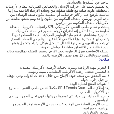
الناجم عن السقوط والحوادث.
إنه تصميم يعتمد على حركية الإنسان والخصائص الفيزيائية لنظام الأرضيات
، مع
طبقة علوية صلبة مع طبقة سفلية من وسادة الارتداد الناعمة
بنية.إنها
مناسبة للوضع على ركائز خرسانية أو أسفلتية.تتكون طبقة الوسادة من
مادة البولي يوريثين المعدلة المكونة من مكون واحد ويتم تعبئتها بطبقة من
الأكريليك المعدلة المكونة من مركبين.
يستخدم نظام ملعب التنس الأكريليكي SPU راتنجات الأكريليك المعدلة
كطبقة مقاومة للتآكل.إنه اختراق لأوجه القصور في مادة الأكريليك
التقليدية وهشاشتها. تدعم مادة البوليمر المركبة الطبقة السطحية جيدًا
وتلعب ليونة ممتازة دورًا فعالًا في الأداء غير الديناميكي المضاد للتصدع.
ثم يتحد مع التمهيدي من نوع التخلل لتشكيل هيكل ارتداد متكامل يتمتع
بدرجة عالية من الالتصاق وقابلية للعوامل الجوية.
الطبقة الأساسية تعزل الرطوبة تحت الأرض وتتميز الطبقة بمقاومة فعالة
للتسرب.وبالتالي ، كل هذه تضمن الأرضية دائمة.
صفات:
1. لتعزيز مهنة الرياضة وميزة الحماية لأرضية الأكريليك التقليدية
2. لتحسين ضعف أرضية الأكريليك التقليدية ، متينة ومهنية.
3. يتم التحقق من صحة جودة الإنتاج من خلال الأحداث الدولية وهي مؤهلة
من قبل إدارة الدولة
4. شهادة المنتج لحماية البيئة.
يعد إطلاق نظام SPU Tennis Court مكملاً لنقص ملعب التنس المصنوع
من الأكريليك الصلب.
لا سيما الحماية الرياضية التي توفرها مرونتها ، فهي تحل الضرر الرياضي
للرياضيين
بسبب الأرض الصلبة.في الوقت نفسه ، يجعل الأرضية توفر المزيد من
الرياضة الاحترافية
الشعور بالمباريات.