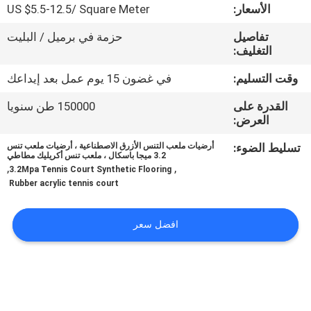
مراقبة
الأسعار:
US $5.5-12.5/ Square Meter
الجودة
تفاصيل
حزمة في برميل / البليت
التغليف:
اتصل
وقت التسليم:
في غضون 15 يوم عمل بعد إيداعك
بنا
القدرة على
150000 طن سنويا
العرض:
اطلب
تسليط الضوء:
أرضيات ملعب التنس الأزرق الاصطناعية ، أرضيات ملعب تنس
3.2 ميجا باسكال ، ملعب تنس أكريليك مطاطي
اقتباس
,
,
3.2Mpa Tennis Court Synthetic Flooring
Rubber acrylic tennis court
خريطة
افضل سعر
الموقع
PRIVACY
POLICY