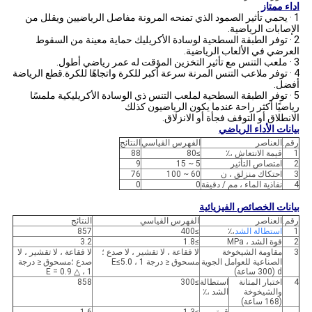
اداء ممتاز
1 · يحمي تأثير الصمود الذي تمنحه المرونة مفاصل الرياضيين ويقلل من
الإصابات الرياضية.
2 · توفر الطبقة السطحية لوسادة الأكريليك حماية معينة من السقوط
العرضي في الألعاب الرياضية.
3 · ملعب التنس مع تأثير التخزين المؤقت له عمر رياضي أطول.
4 · توفر ملاعب التنس المرنة سرعة أكبر للكرة واتجاهًا للكرة.قطع الرياضة
أفضل.
5 · توفر الطبقة السطحية لملعب التنس ذي الوسادة الأكريليكية ملمسًا
رياضيًا أكثر راحة عندما يكون الرياضيون كذلك
الانطلاق أو التوقف فجأة أو الانزلاق.
بيانات الأداء الرياضي
رقم.
العناصر
الفهرس القياسي
النتائج
1
قيمة الانتعاش ،٪
≥80
88
2
امتصاص التأثير
5 ~ 15
9
3
احتكاك منزلق ، ن
60 ~ 100
76
4
نفاذية الماء ، مم / دقيقة
0
0
بيانات الخصائص الفيزيائية
رقم.
العناصر
الفهرس القياسي
النتائج
1
استطالة الشد
،٪
≥400
857
2
قوة الشد ، MPa
≥1.8
3.2
3
مقاومة الشيخوخة
لا فقاعة ، لا تقشير ، لا صدع ؛
لا فقاعة ، لا تقشير ، لا
الصناعية للعوامل الجوية
مسحوق ≤ درجة 1 ، E≤5.0
صدع ؛مسحوق ≤ درجة
d (300 ساعة)
1 ، △ E = 0.9
4
اختبار المتانة
استطالة
≥300
858
والشيخوخة
الشد ،٪
(168 ساعة)