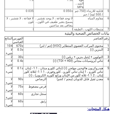
قوة
≥1.3
1.6
الشد ،
MPa
5
قابلية للارتداء (750 جم
≤0.050
0.035
/ 500 لفة) / جم
6
مقاوم المياه
لا توجد فقاعة ، لا يوجد تقشير ،
لا فقاعة ، لا تقشير ، لا
يسمح بتغير طفيف في اللون ،
تلون
يتعافى بعد ساعتين
7
مثبطات اللهب ، الطبقة
Ⅰ
Ⅰ
بيانات الخصائص الصحية والبيئية
رقم.
العناصر
الفهرس
النتائج
القياسي
1
محتوى المركب العضوي المتطاير (VOC) (جم / لتر)
≤670
104
2
البنزين (٪)
≤0.3
لا
شيء
3
التولوين + إيثيل بنزين + زيلين (٪)
≤30
2
4
ثنائي أيزوسيانات مجاني (TDI + HDI) (٪)
≤0.4
لا
شيء
5
هيدروكربون هالوجين مهلجن (٪) (ثنائي كلورو ميثان ، 1.1 - إيثان
≤0.1
لا
ثنائي كلورو ، 1 إيثان ثنائي كلورو ، كلوروفورم ، 1.1.1- لثلاثة كلور
شيء
إيثان ، 1.1.2- ثلاثة كلور من الإيثان ورابع كلوريد الكربون) ، (٪)
6
معدن ثقيل قابل للذوبان (مجم / كجم)
الرصاص
≤90
لا
شيء
قرص مضغوط
≤75
لا
شيء
سجل تجاري
≤60
لا
شيء
زئبق
≤60
لا
شيء
هيكل المنتجات: