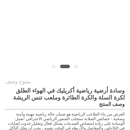
منتوج وصف
وسادة أرضية رياضية أكريليك في الهواء الطلق
لكرة السلة والكرة الطائرة وملعب تنس الريشة
وصف المنتج
الغرض من بناء الملاعب الرياضية هو ضمان حالة رياضية مهنية وآمنة
وصحية - خصائص الصلابة ستجلب الشعور الرياضي الاحترافي ؛تعمل
الوسادة على زيادة امتصاص الصدمات بشكل فعال وتقليل حدوث إصابات
في الكاحلين والمفاصل والأربطة.في الوقت نفسه ، يجب أن يقلل التآكل