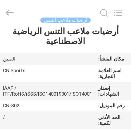
ChangNuo
New
Materials
Co.,
Ltd..
أرضيات ملاعب التنس
All
Rights
أرضيات ملاعب التنس الرياضية
مسكن
Reserved.
الاصطناعية
منتجات
مكان المنشأ:
الصين
معلومات
اسم العلامة
CN Sports
عنا
التجارية:
إصدار
IAAF /
الشهادات:
ITF/RoHS/iSSS/ISO140019001/ISO14001
جولة
في
رقم الموديل:
CN-S02
المعمل
الحد الأدنى
/
لكمية: