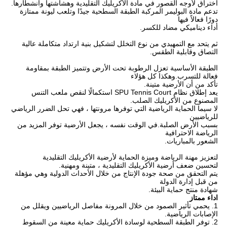
اختراق لأوجه القصور في مادة الأكريليك التقليدية وهشاشتها وانشطارها.
تدعم مادة البوليمر المركبة الطبقة السطحية جيدًا وتلعب ليونة ممتازة
دورًا فعالاً فيها
أداء ديناميكي مضاد للكسر.
ثم يتحد مع التمهيدي من نوع التخلل لتشكيل بنية ارتداد متكاملة عالية
التصاق وقابلية الطقس.
الطبقة الأساسية تعزل الرطوبة تحت الأرض وتتميز الطبقة بمقاومة
فعالة للتسرب.وهكذا كل هؤلاء
تأكد من أن الأرضية متينة.
يعد إطلاق نظام SPU Tennis Court استكمالًا لنقص ملعب التنس
المصنوع من الأكريليك الصلب.
لا سيما الحماية الرياضية التي توفرها مرونتها ، فهي تحل الضرر الرياضي
للرياضيين
بسبب الأرض الصلبة.في الوقت نفسه ، يجعل الأرضية توفر المزيد من
الرياضة الاحترافية
الشعور بالمباريات.
لتعزيز مهنة الرياضة وميزة الحماية لأرضية الأكريليك التقليدية
لتحسين ضعف أرضية الأكريليك التقليدية ، متينة ومهنية.
يتم التحقق من صحة جودة الإنتاج من خلال الأحداث الدولية وهي مؤهلة
من قبل إدارة الدولة
شهادة منتج حماية البيئة.
اداء ممتاز
1. يحمي تأثير الصمود من خلال المرونة مفاصل الرياضيين ويقلل من
الإصابات الرياضية.
2. توفر الطبقة السطحية لوسادة الأكريليك حماية معينة من السقوط