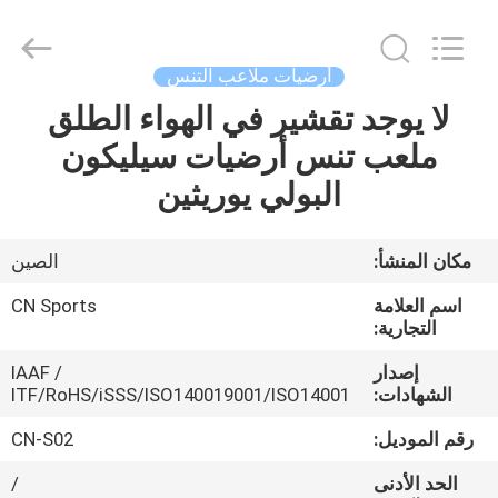
ChangNuo
New
Materials
Co.,
Ltd..
أرضيات ملاعب التنس
All
Rights
لا يوجد تقشير في الهواء الطلق
مسكن
Reserved.
ملعب تنس أرضيات سيليكون
منتجات
البولي يوريثين
معلومات
مكان المنشأ:
الصين
عنا
اسم العلامة
CN Sports
التجارية:
جولة
إصدار
IAAF /
الشهادات:
ITF/RoHS/iSSS/ISO140019001/ISO14001
في
المعمل
رقم الموديل:
CN-S02
الحد الأدنى
/