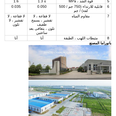
5
قوة الشد ، MPa
≥ 1.3
1.6
6
قابلية للارتداء (750 جم / 500
0.050
0.035
لفة) / جم
7
مقاوم المياه
لا فقاعة ، لا
لا فقاعة ، لا
تقشير ، يسمح
تقشير ، لا
طفيف
تلون
تلون ، يتعافى بعد
ساعتين
8
مثبطات اللهب ، الطبقة
أنا
أنا
بانوراما المصنع