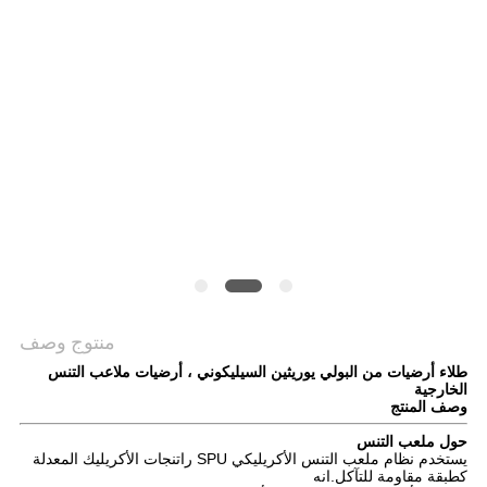
منتوج وصف
طلاء أرضيات من البولي يوريثين السيليكوني ، أرضيات ملاعب التنس
الخارجية
وصف المنتج
حول ملعب التنس
يستخدم نظام ملعب التنس الأكريليكي SPU راتنجات الأكريليك المعدلة
كطبقة مقاومة للتآكل.انه