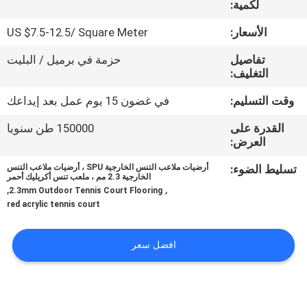
لكمية:
مراقبة
الجودة
الأسعار:
US $7.5-12.5/ Square Meter
تفاصيل
حزمة في برميل / البليت
اتصل
التغليف:
بنا
وقت التسليم:
في غضون 15 يوم عمل بعد إيداعك
القدرة على
150000 طن سنويا
اطلب
العرض:
اقتباس
تسليط الضوء:
أرضيات ملاعب التنس الخارجية SPU ، أرضيات ملاعب التنس
الخارجية 2.3 مم ، ملعب تنس أكريليك أحمر
,
,
2.3mm Outdoor Tennis Court Flooring
red acrylic tennis court
خريطة
الموقع
افضل سعر
PRIVACY
POLICY