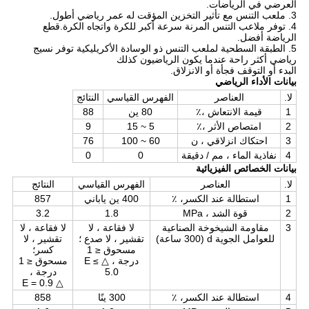
العرضي في الرياضات.
3. ملعب التنس مع تأثير التخزين المؤقت له عمر رياضي أطول.
4. توفر ملاعب التنس المرنة سرعة أكبر للكرة واتجاه الكرة.قطع
الرياضة أفضل.
5. الطبقة السطحية لملعب التنس ذو الوسادة الأكريليكية توفر نسيج
رياضي أكثر راحة عندما يكون الرياضيون كذلك
البدء أو التوقف فجأة أو الانزلاق.
بيانات الأداء الرياضي
لا.
العناصر
الفهرس القياسي
النتائج
1
قيمة الانتعاش ،٪
80 ين
88
2
امتصاص الأثر ،٪
5 ~ 15
9
3
احتكاك انزلاقي ، ن
60 ~ 100
76
4
نفاذية الماء ، مم / دقيقة
0
0
بيانات الخصائص الفيزيائية
لا.
العناصر
الفهرس القياسي
النتائج
1
استطالة عند الكسر، ٪
400 ين ياباني
857
2
قوة الشد ، MPa
1.8
3.2
3
مقاومة الشيخوخة الصناعية
لا فقاعة ، لا
لا فقاعة ، لا
للعوامل الجوية d (300 ساعة)
تقشير ، لا صدع ؛
تقشير ، لا
مسحوق ≤ 1
كسر؛
درجة ، △ E ≤
مسحوق ≤ 1
5.0
درجة ،
△ E = 0.9
4
استطالة عند الكسر، ٪
300 ينًا
858