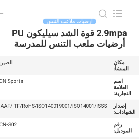
ChangNuo
New
Materials
Co.,
Ltd..
أرضيات ملاعب التنس
All
Rights
2.9mpa قوة الشد سيليكون PU
مسكن
Reserved.
أرضيات ملعب التنس للمدرسة
منتجات
مكان
الصين
المنشأ:
معلومات
عنا
اسم
CN Sports
العلامة
التجارية:
جولة
إصدار
IAAF/ITF/RoHS/ISO140019001/ISO14001/ISSS
في
لشهادات:
المعمل
رقم
CN-S02
الموديل: