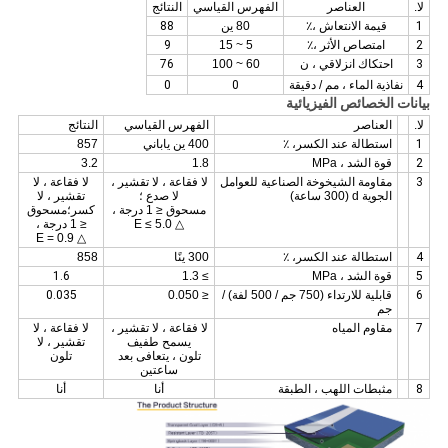
لا.
العناصر
الفهرس القياسي
النتائج
1
قيمة الانتعاش ،٪
80 ين
88
2
امتصاص الأثر ،٪
5 ~ 15
9
3
احتكاك انزلاقي ، ن
60 ~ 100
76
4
نفاذية الماء ، مم / دقيقة
0
0
بيانات الخصائص الفيزيائية
لا.
العناصر
الفهرس القياسي
النتائج
1
استطالة عند الكسر، ٪
400 ين ياباني
857
2
قوة الشد ، MPa
1.8
3.2
3
مقاومة الشيخوخة الصناعية للعوامل
لا فقاعة ، لا تقشير ،
لا فقاعة ، لا
الجوية d (300 ساعة)
لا صدع ؛
تقشير ، لا
مسحوق ≤ 1 درجة ،
كسر؛مسحوق
△ E ≤ 5.0
≤ 1 درجة ،
△ E = 0.9
4
استطالة عند الكسر، ٪
300 ينًا
858
5
قوة الشد ، MPa
≥ 1.3
1.6
6
قابلية للارتداء (750 جم / 500 لفة) /
≤ 0.050
0.035
جم
7
مقاوم المياه
لا فقاعة ، لا تقشير ،
لا فقاعة ، لا
يسمح طفيف
تقشير ، لا
تلون ، يتعافى بعد
تلون
ساعتين
8
مثبطات اللهب ، الطبقة
أنا
أنا