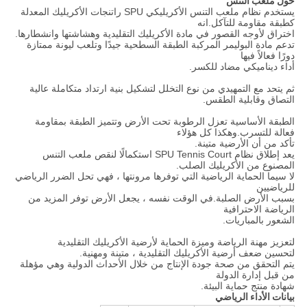
حول ملعب التنس
يستخدم نظام ملعب التنس الأكريليكي SPU راتنجات الأكريليك المعدلة
كطبقة مقاومة للتآكل.انه
اختراق لأوجه القصور في مادة الأكريليك التقليدية وهشاشتها وانشطارها.
تدعم مادة البوليمر المركبة الطبقة السطحية جيدًا وتلعب ليونة ممتازة
دورًا فعالاً فيها
أداء ديناميكي مضاد للكسر.
ثم يتحد مع التمهيدي من نوع التخلل لتشكيل بنية ارتداد متكاملة عالية
التصاق وقابلية الطقس.
الطبقة الأساسية تعزل الرطوبة تحت الأرض وتتميز الطبقة بمقاومة
فعالة للتسرب.وهكذا كل هؤلاء
تأكد من أن الأرضية متينة.
يعد إطلاق نظام SPU Tennis Court استكمالًا لنقص ملعب التنس
المصنوع من الأكريليك الصلب.
لا سيما الحماية الرياضية التي توفرها مرونتها ، فهي تحل الضرر الرياضي
للرياضيين
بسبب الأرض الصلبة.في الوقت نفسه ، يجعل الأرض توفر المزيد من
الرياضة الاحترافية
الشعور بالمباريات.
لتعزيز مهنة الرياضة وميزة الحماية لأرضية الأكريليك التقليدية
لتحسين ضعف أرضية الأكريليك التقليدية ، متينة ومهنية.
يتم التحقق من صحة جودة الإنتاج من خلال الأحداث الدولية وهي مؤهلة
من قبل إدارة الدولة
شهادة منتج حماية البيئة.
بيانات الأداء الرياضي