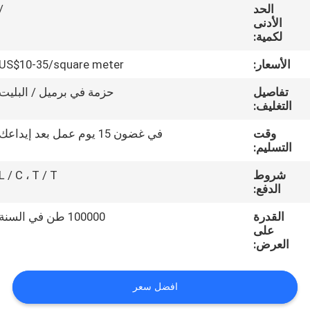
مراقبة
الحد
/
الأدنى
الجودة
لكمية:
الأسعار:
US$10-35/square meter
اتصل
تفاصيل
حزمة في برميل / البليت
بنا
التغليف:
وقت
في غضون 15 يوم عمل بعد إيداعك
اطلب
التسليم:
اقتباس
شروط
L / C ، T / T
الدفع:
خريطة
القدرة
100000 طن في السنة
على
الموقع
العرض:
PRIVACY
افضل سعر
POLICY