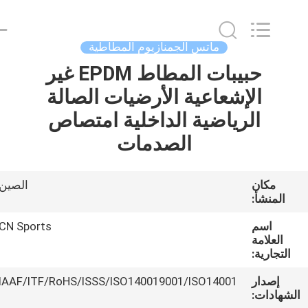
ChangNuo
New
Materials
Co.,
Ltd..
ماتس الجمنازيوم المطاطية
All
Rights
حبيبات المطاط EPDM غير
مسكن
Reserved.
الإشعاعية الأرضيات الصالة
منتجات
الرياضية الداخلية امتصاص
الصدمات
معلومات
عنا
مكان
الصين
المنشأ:
جولة
اسم
CN Sports
العلامة
في
التجارية:
المعمل
إصدار
IAAF/ITF/RoHS/ISSS/ISO140019001/ISO14001
لشهادات: