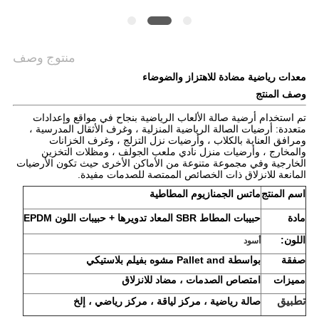
منتوج وصف
معدات رياضية مضادة للاهتزاز والضوضاء
وصف المنتج
تم استخدام أرضية صالة الألعاب الرياضية بنجاح في مواقع وإعدادات
متعددة: أرضيات الصالة الرياضية المنزلية ، وغرف الأثقال المدرسية ،
ومرافق العناية بالكلاب ، وأرضيات نزل التزلج ، وغرف الخزانات
والمخارج ، وأرضيات منزل نادي ملعب الجولف ، ومظلات التخزين
الخارجية وفي مجموعة متنوعة من الأماكن الأخرى حيث تكون الأرضيات
المانعة للانزلاق ذات الخصائص الممتصة للصدمات مفيدة.
اسم المنتج
ماتس الجمنازيوم المطاطية
مادة
حبيبات المطاط SBR المعاد تدويرها + حبيبات اللون EPDM
اللون:
أسود
صفقة
بواسطة Pallet a
nd مشوه بفيلم بلاستيكي
مميزات
امتصاص الصدمات ، مضاد للانزلاق
تطبيق
صالة رياضية ، مركز لياقة ، مركز رياضي ، إلخ