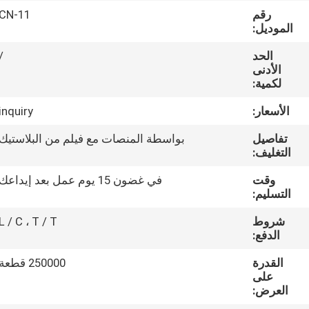
مراقبة
رقم
CN-11
الموديل:
الجودة
الحد
/
الأدنى
اتصل
لكمية:
بنا
الأسعار:
inquiry
تفاصيل
بواسطة المنصات مع فيلم من البلاستيك
اطلب
التغليف:
اقتباس
وقت
في غضون 15 يوم عمل بعد إيداعك
التسليم:
خريطة
شروط
L / C ، T / T
الموقع
الدفع:
القدرة
250000 قطعة
PRIVACY
على
العرض:
POLICY