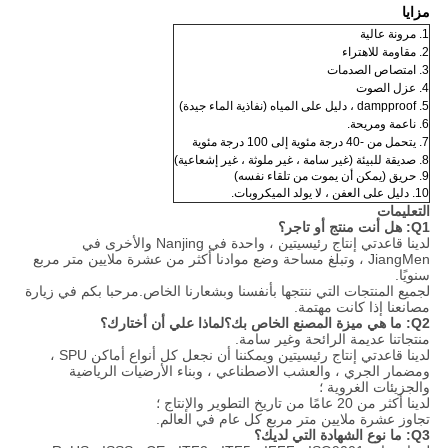
مزايا
1. مرونة عالية
2. مقاومة للاهتراء
3. امتصاص الصدمات
4. عزل الصوت
5. dampproof ، دليل على المياه (نفاذية الماء جيدة)
6. ناعمة ومريحة.
7. يتحمل من -40 درجة مئوية إلى 100 درجة مئوية
8. صديقة للبيئة (غير سامة ، غير ملوثة ، غير إشعاعية)
9. حريق
(
يمكن أن يموت من تلقاء نفسه
)
10. دليل على العفن ، لا يولد الميكروبات.
التعليمات
Q1: هل أنت منتج أو تاجر؟
لدينا قاعدتي إنتاج رئيسيتين ، واحدة في Nanjing والأخرى في
JiangMen ، وتبلغ مساحة وضع موادنا أكثر من عشرة ملايين متر مربع
سنويًا.
لجميع المنتجات التي ننتجها بأنفسنا وبشعارنا الخاص.مرحبا بكم في زيارة
مصانعنا إذا كانت مهتمة.
Q2: ما هي ميزة المصنع الخاص بك؟لماذا علي أن أختارك؟
منتجاتنا عديمة الرائحة وغير سامة.
لدينا قاعدتي إنتاج رئيسيتين ويمكننا أن نجعل كل أنواع أماكن SPU ،
ومضمار الجري ، والعشب الاصطناعي ، وبناء الأرضيات الرياضية
والجزيئات الغروية ؛
لدينا أكثر من 20 عامًا من تاريخ التطوير والإنتاج ؛
تجاوز عشرة ملايين متر مربع كل عام في العالم.
Q3: ما نوع الشهادة التي لديك؟