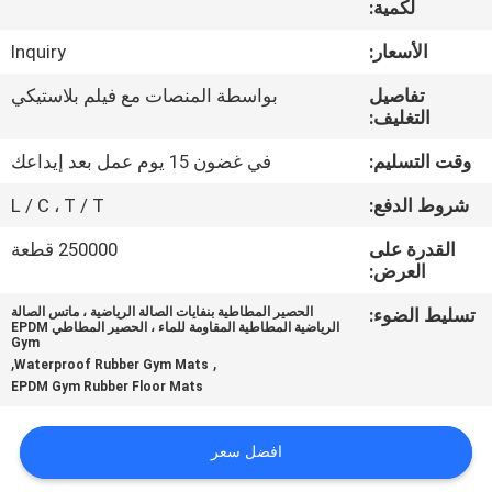
لكمية:
مراقبة
الجودة
الأسعار:
Inquiry
تفاصيل
بواسطة المنصات مع فيلم بلاستيكي
اتصل
التغليف:
بنا
وقت التسليم:
في غضون 15 يوم عمل بعد إيداعك
شروط الدفع:
L / C ، T / T
اطلب
القدرة على
250000 قطعة
اقتباس
العرض:
تسليط الضوء:
الحصير المطاطية بنفايات الصالة الرياضية ، ماتس الصالة
الرياضية المطاطية المقاومة للماء ، الحصير المطاطي EPDM
خريطة
Gym
,
,
Waterproof Rubber Gym Mats
الموقع
EPDM Gym Rubber Floor Mats
PRIVACY
افضل سعر
POLICY