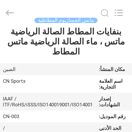
ChangNuo
New
Materials
Co.,
Ltd..
ماتس الجمنازيوم المطاطية
All
Rights
بنفايات المطاط الصالة الرياضية
مسكن
Reserved.
ماتس ، ماء الصالة الرياضية ماتس
منتجات
المطاط
معلومات
مكان المنشأ:
الصين
عنا
اسم العلامة
CN Sports
التجارية:
جولة
إصدار
IAAF /
الشهادات:
ITF/RoHS/iSSS/ISO140019001/ISO14001
في
المعمل
رقم الموديل:
CN-003
الحد الأدنى
/