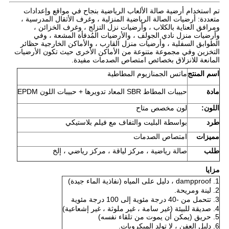
تم استخدام أرضية صالة الألعاب الرياضية بنجاح في مواقع وإعدادات
متعددة: أرضيات الصالة الرياضية المنزلية ، وغرف الأثقال المدرسية ،
ومرافق العناية بالكلاب ، وأرضيات نزل التزلج ، وغرف الخزائن ،
وأرضيات منزل نادي الجولف ، والأرضيات المُدفأة المشعة ، وفي
الطوابق السفلية ، وأرضيات منزل القارب ، والأماكن الخارجية حظائر
التخزين وفي مجموعة متنوعة من الأماكن الأخرى حيث تكون الأرضيات
المانعة للانزلاق بخصائص امتصاص الصدمات مفيدة.
اسم المنتج
ماتس الجمنازيوم المطاطية
مادة
حبيبات المطاط SBR المعاد تدويرها + حبيبات اللون EPDM
اللون:
لون مخصص متاح
طرد
بواسطة البليت والتفاف مع فيلم بلاستيكي
مميزات
امتصاص الصدمات
طلب
صالة رياضية ، مركز لياقة ، مركز رياضي ، إلخ
مزايا
1. dampproof ، دليل على المياه (نفاذية الماء جيدة)
2. لينة ومريحة.
3. تتحمل من -40 درجة مئوية إلى 100 درجة مئوية
4. صديقة للبيئة (غير سامة ، غير ملوثة ، غير إشعاعية)
5. حريق
(
يمكن أن يموت من تلقاء نفسه
)
6. دليل العفن ، لا تولد الميكروبات.