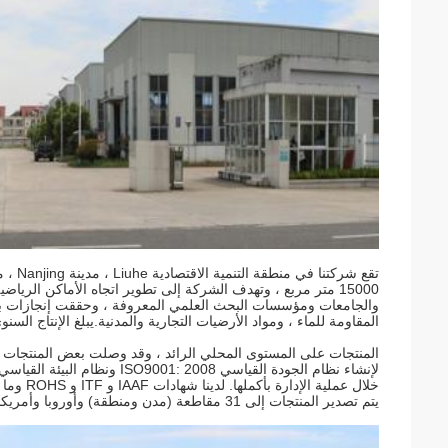
15000 متر مربع ، وتهدف الشركة إلى تطوير اتجاه الأماكن الر
والجامعات ومؤسسات البحث العلمي المعروفة ، وحققت إنجازات بارزة 
المقاومة للماء ، ومواد الأرضيات التجارية والمدنية.يبلغ الإنتاج السنوي من المواد الأرضية الرياضية 
المنتجات على المستوى المحلي الرائد ، وقد وصلت بعض المنتجات إلى
خلال عملية الإدارة بأكملها. لدينا شهادات IAAF و ITF و ROHS وما إلى ذلك ، والتي تتأكد من أن موادنا آمنة بيئيًا.
يتم تصدير المنتجات إلى 31 مقاطعة (مدن ومنطقة) وأوروبا وأمريكا والشرق الأوسط وأفريقيا وجنوب شرق آسيا.