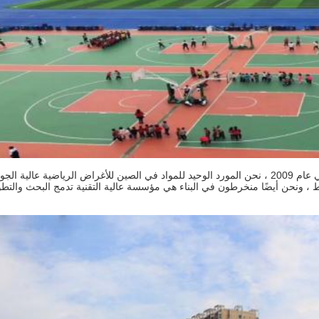
تأسست شركة Jiangsu ChangNuo New Materials Co. ، Ltd في عام 2009 ، نحن المورد الوحيد للمواد في الصين للأغراض الرياضية عالية ا
لمطاط ، ونحن أيضًا منخرطون في البناء هي مؤسسة عالية التقنية تدمج البحث والتطو