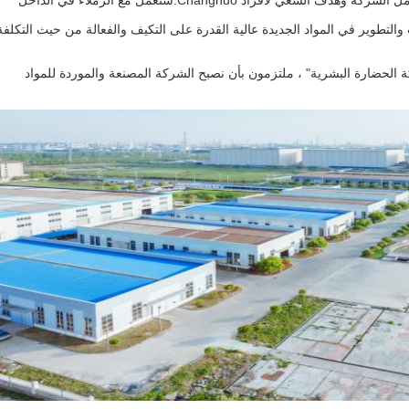
"النزاهة تفوز بالثقة ، والتركيز على تحقيق المستقبل" هي فلسفة عمل الشركة وهدف السعي لأفراد Changnuo.سنعمل مع الزملاء في الداخل
والتطوير في المواد الجديدة عالية القدرة على التكيف والفعالة من حيث التكلفة
 الحضارة البشرية" ، ملتزمون بأن نصبح الشركة المصنعة والموردة للمواد