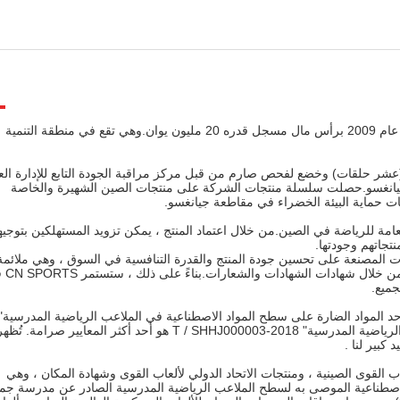
تأسست شركة Jiangsu Changnuo New Material Co.، Ltd. في عام 2009 برأس مال مسجل قدره 20 مليون يوان.وهي تقع في منطقة التنمية
لصينية (عشر حلقات) وخضع لفحص صارم من قبل مركز مراقبة الجودة التابع للإدارة الع
جيانغسو.حصلت سلسلة منتجات الشركة على منتجات الصين الشهيرة والخاصة
جات حماية البيئة الخضراء في مقاطعة جيانغسو.
من خلال اعتماد المنتج ، يمكن تزويد المستهلكين بتوجي
تجاتهم وجودتها.
ركات المصنعة على تحسين جودة المنتج والقدرة التنافسية في السوق ، وهي ملائمة
ة من خلال شهادات الشهادات والشعارات.
بناءً على 
جميع.
"الحد من المواد الضارة على سطح المواد الاصطناعية في الملاعب الرياضية المدرسية" T / SHHJ000003-2018 هو أحد أكثر المعايير صرامة. تُظ
ة ألعاب القوى الصينية ، ومنتجات الاتحاد الدولي لألعاب القوى وشهادة المكان ، وهي
رها في كتالوج المواد الاصطناعية الموصى به لسطح الملاعب الرياضية المدرسية الصادر عن مدرسة ج