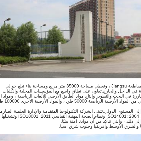
تقع شركتنا في منطقة التنمية الاقتصادية Liuhe ، مدينة Nanjing ، مقاطعة Jiangsu ، وتغطي مساحة 35000 متر مربع ومساحة بناء تبلغ حوالي
ياضية في الداخل والخارج.تعاون على نطاق واسع مع المؤسسات المحلية والكليات
في البحث والتطوير وإنتاج مواد الطابق الأرضي للألعاب الرياضية ، ومواد الب
50000 طن ، والمواد الأرضية الأخرى 100000 طن.
 المستوى الدولي.تتبنى الشركة التكنولوجيا المتقدمة والإدارة العلمية الصارم
لإنشاء نظام الجودة القياسي ISO9001: 2008 ونظام البيئة القياسي ISO14001: 2004 ونظام الصحة المهنية الق