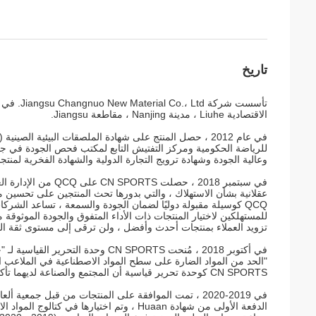
تاريخ
الاقتصادية Liuhe ، مدينة Nanjing ، مقاطعة Jiangsu.
في عام 2012 ، حصل المنتج على شهادة الملصقات البيئية ا
للرياضة الحكومية ومركز التفتيش التابع لمكتب فحص الجودة في 
وعالية الجودة وشهادة ترويج التجارة الدولية والشهادة الفخرية لمنت
في سبتمبر 2018 ، حصلت CN SPORTS على QCQ من الإدارة العامة للرياضة في الصين.
عقلانية بشأن الاستهلاك ، والتي بدورها تحث المنتجين على تحسين من
QCQ كوسيلة مقبولة دوليًا لضمان الجودة والسمعة ، تساعد الش
للمستهلكين لاختيار المنتجات ذات الأداء المتفوق والجودة الموثوق
تزويد العملاء بمنتجات أحدث وأفضل ، ولن ترقى إلى مستوى ثقة ال
في أكتوبر 2018 ، مُنحت CN SPORTS وحدة التحرير القياسية لـ "حد المواد الضارة على سطح المواد الاصطناعية في الملاعب الرياضية المدرسية"
CN SPORTS كوحدة تحرير قياسية أن المجتمع والصناعة لديهما تأكيد كبير لنا .
في 2019-2020 ، تمت الموافقة على المنتجات من قبل جمعي
الدفعة الأولى من شهادة Huaan ، وتم اختيا