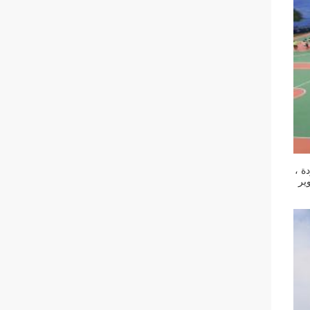
لجودة ،
ير