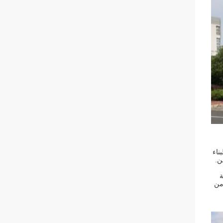
ناء
ة
ياسي ISO18001: 2011 وتشغيلها من