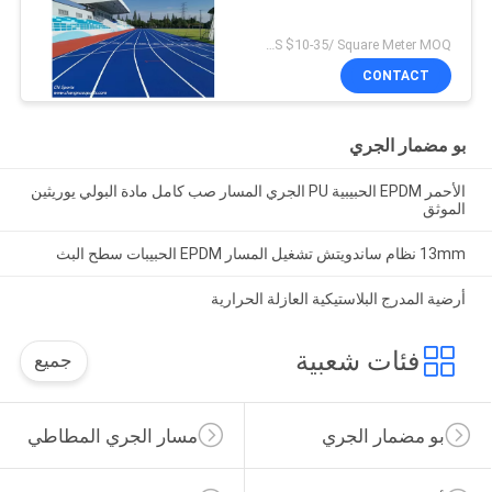
US $10-35/ Square Meter MOQ:/
CONTACT
بو مضمار الجري
الأحمر EPDM الحبيبية PU الجري المسار صب كامل مادة البولي يوريثين
الموثق
13mm نظام ساندويتش تشغيل المسار EPDM الحبيبات سطح البث
أرضية المدرج البلاستيكية العازلة الحرارية
فئات شعبية
جميع
بو مضمار الجري
مسار الجري المطاطي