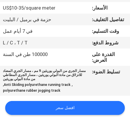
مراقبة
الأسعار:
US$10-35/square meter
الجودة
تفاصيل التغليف:
حزمة في برميل / البليت
اتصل
وقت التسليم:
في 7 أيام عمل
بنا
شروط الدفع:
L / C ، T / T
القدرة على
100000 طن في السنة
اطلب
العرض:
اقتباس
تسليط الضوء:
مسار الجري من البولي يوريثين 9 مم ، مسار الجري المضاد
للانزلاق من مادة البولي يوريثين ، مسار الجري المطاطي
من مادة البولي يوريثين
,
,
Anti Skiding polyurethane running track
خريطة
polyurethane rubber jogging track
الموقع
افضل سعر
PRIVACY
POLICY