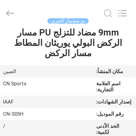
ChangNuo
New
Materials
Co.,
Ltd..
بو مضمار الجري
All
Rights
9mm مضاد للتزلج PU مسار
مسكن
Reserved.
الركض البولي يوريثان المطاط
منتجات
مسار الركض
معلومات
مكان المنشأ:
الصين
عنا
اسم العلامة
CN Sports
التجارية:
جولة
إصدار الشهادات:
IAAF
في
رقم الموديل:
CN-S05H
المعمل
الحد الأدنى
/
لكمية: