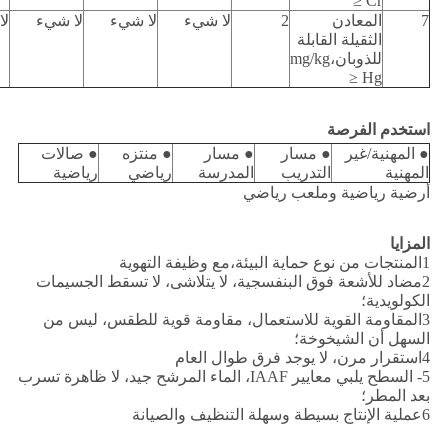
Cr ≤
7
المعادن
2
لا شيء
لا شيء
لا شيء
لا
الثقيلة القابلة
للذوبان،mg/kg
Hg ≤
استخدم الفرصة
● المهنية/غير
● مسار
● مسار
● منتزه
● صالات
المهنية
التدريب
المدرسة
رياضي
رياضية
أرضية رياضية وملعب رياضي
المزايا
1المنتجات من نوع حماية البيئة،مع وظيفة التهوية
2مضاد للأشعة فوق البنفسجية، لا يتلاشى، لا تسقط الجسيمات
الكولويدية؛
3المقاومة القوية للاستعمال، مقاومة قوية للطقس، ليس من
السهل أن الشيخوخة؛
4استقرار مرن، لا يوجد فرق طوال العام
5- السطح يلبي معايير IAAF، الماء المرشح جيد، لا ظاهرة تسرب
بعد المطر؛
6عملية الإنتاج بسيطة وسهلة التنظيف والصيانة