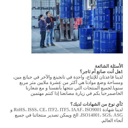
الأسئلة الشائعة
1هل أنت صانع أم تاجر؟
لدينا قاعدتان للإنتاج، واحدة في نانجينغ والآخر في جيانغ مين،
ومساحة وضع موادنا هي أكثر من عشرة ملايين متر مربع
سنويا.لجميع المنتجات التي ننتجها بأنفسنا و مع شعارنا
الخاصمرحبا بكم في زيارة مصانعنا إذا كنتم مهتمين
2أي نوع من الشهادات لديك؟
لدينا شهادة RoHS، ISSS، CE، ITF2، ITF5، IAAF، ISO9001 و
ISO14001، SGS، ASG، الخ ويمكن تصدير منتجاتنا في جميع
أنحاء العالم.