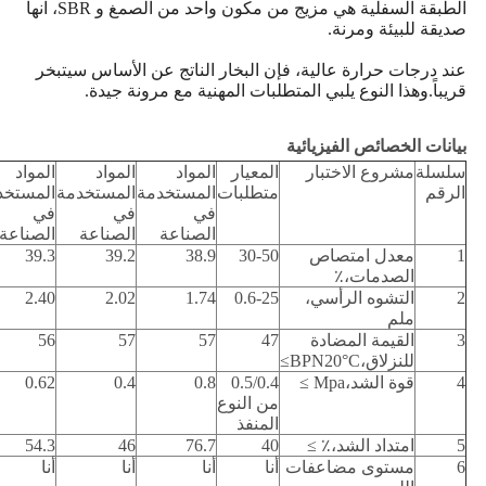
الطبقة السفلية هي مزيج من مكون واحد من الصمغ و SBR، انها
صديقة للبيئة ومرنة.
عند درجات حرارة عالية، فإن البخار الناتج عن الأساس سيتبخر
قريباً.وهذا النوع يلبي المتطلبات المهنية مع مرونة جيدة.
بيانات الخصائص الفيزيائية
سلسلة
مشروع الاختبار
المعيار
المواد
المواد
المواد
الرقم
متطلبات
المستخدمة
المستخدمة
المستخد
في
في
في
الصناعة
الصناعة
الصناعة
1
معدل امتصاص
30-50
38.9
39.2
39.3
الصدمات،٪
2
التشوه الرأسي،
0.6-25
1.74
2.02
2.40
ملم
3
القيمة المضادة
47
57
57
56
للنزلاق،BPN20°C≥
4
قوة الشد،Mpa ≥
0.5/0.4
0.8
0.4
0.62
من النوع
المنفذ
5
امتداد الشد،٪ ≥
40
76.7
46
54.3
6
مستوى مضاعفات
أنا
أنا
أنا
أنا