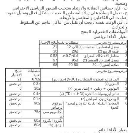
وصحية.
ب ، فإن خصائص الصلابة والارتداد ستجلب الشعور الرياضي الاحترافي.
ج ، تعمل الوسادة على زيادة امتصاص الصدمات بشكل فعال وتقليل حدوث
إصابات في الكاحلين والمفاصل والأربطة.
د ، في الوقت نفسه ، يجب أن تقلل من التآكل الناجم عن السقوط
والحوادث.
المواصفات التفصيلية للمنتج
معيار الأداء الرياضي
غرض
مشروع تجريبي
متطلبات تقنية
نتائج الإختبار
1
معدل امتصاص الصدمات (٪)
الاب 12
21
2
قيمة الربيع (٪)
≥20
30
3
معامل الاحتكاك المنزلق
0.4≤u≤0.7
0.53
4
معدل استرداد الضغط (٪)
≥95
97
5
صلابة (شور أ) ، 20
60-80
68
غرض
مشروع تجريبي
متطلبات
نتائج
تقنية
الإختبار
1
المركبات العضوية المتطايرة (VOC) (جم / لتر)
≤670
91
2
البنزين(٪)
≤0.3
لم تحقق
3
التولوين ＋ زيلين ＋ إيثيل بنزين (٪)
≤30
5
4
ثنائي أيزوسيانات الحرة (TDI ＋ HDI) (٪)
≤0.4
لم تحقق
5
الهيدروكربون المهلجن (٪)
≤0.1
لم تحقق
6
المعادن الثقيلة القابلة للذوبان (مجم /
البرقوق
≤90
لم تحقق
كجم)
الرصاص
الكادميوم سي
≤75
لم تحقق
دي
الكروم الكروم
≤60
لم تحقق
الزئبق Hg
≤60
لم تحقق
معيار الأداء الدائم