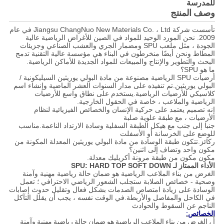
للمدرسة
وصف المنتج
تأسست شركة Jiangsu ChangNuo New Materials Co. ، Ltd في عام
2009. نحن المورد الوحيد للمواد في الصين للأغراض الرياضية عالية
الجودة ، مثل ملعب SPU ومضمار الجري والعشب الصناعي وجزيئات
المطاط ونحن أيضًا منخرطون في البناء هي مؤسسة عالية التقنية تدمج
البحث والتطوير والإنتاج والمبيعات للمواد الجديدة للأماكن الرياضية.
ما هو SPU؟
أرضيات SPU الرياضية مصنوعة من مادة البولي يوريثين السيليكونية /
البولي يوريثين.تم تنفيذه على مدار السنوات العشر الماضية وإنشاء اسم
كلاسيكي للأرضيات الرياضية.يستخدم على نطاق واسع للأرضيات
الرياضية والملاعب ، خاصة في الحقول الخارجية.
إنه تصميم يعتمد على حركية الإنسان والخصائص الفيزيائية لنظام
الأرضيات ، مع طبقة علوية صلبة
جنبا إلى جنب مع هيكل الطبقة السفلية وسادة الارتداد الناعمة.مناسب
للوضع على الخرسانة أو الأسفلت
ركائز.تتكون طبقة الوسادة من مادة البولي يوريثين المعدلة المكونة من
مكون واحد وتضاف إلى اثنين؟
مكون مكون من طبقة مرونة أكريليك معدلة.
الأداء الممتاز لـ SPU: HARD TOP SOFT DOWN
الغرض من بناء الملاعب الرياضية هو ضمان حالة رياضية مهنية وآمنة
وصحية - خصائص الصلابة ستجلب الشعور الرياضي الاحترافي ؛ تعمل
الوسادة على زيادة امتصاص الصدمات بشكل فعال وتقليل حدوث إصابات
في الكاحل والمفاصل والأربطة.في الوقت نفسه ، يجب أن يقلل التآكل
الناجم عن السقوط والحوادث
الخصائص:
أ ، الغرض من بناء الملاعب الرياضية هو ضمان حالة رياضية مهنية وآمنة