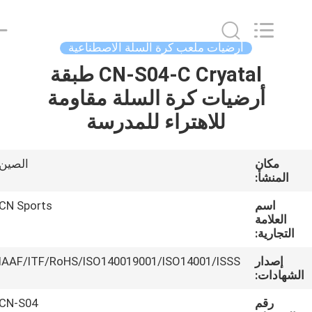
ChangNuo
New
Materials
Co.,
Ltd..
أرضيات ملعب كرة السلة الاصطناعية
All
Rights
CN-S04-C Cryatal طبقة
مسكن
Reserved.
أرضيات كرة السلة مقاومة
منتجات
للاهتراء للمدرسة
معلومات
مكان
الصين
المنشأ:
عنا
اسم
CN Sports
العلامة
جولة
التجارية:
في
إصدار
IAAF/ITF/RoHS/ISO140019001/ISO14001/ISSS
المعمل
لشهادات:
رقم
CN-S04