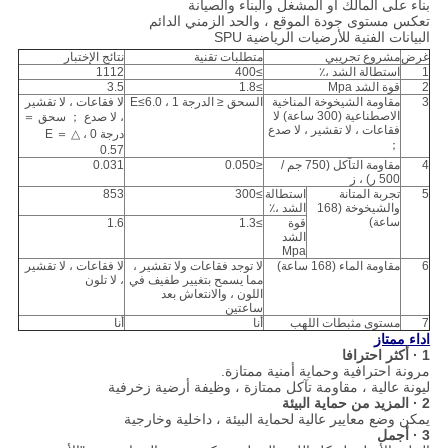
بناء على المالك أو المشغل والبناء والصيانة
تعكس مستوى جودة الموقع ، والحد الزمني الدائم
البيانات الفنية للأرضيات الرياضية SPU
غرض
مشروع تجريبي
متطلبات تقنية
نتائج الإختبار
1
استطالة الشد ،٪
≥400
1112
2
قوة الشد Mpa
≥1.8
3.5
3
مقاومة الشيخوخة المناخية
السحق ≤ الدرجة 1 ، E≤6.0
لا فقاعات ، لا تقشير
الاصطناعية (300 ساعة) لا
، لا صدع ； سحق ＝
فقاعات ، لا تقشير ، لا صدع
درجة 0 ، △ E ＝
；
0.57
4
مقاومة التآكل (750 جم /
≤0.050
0.031
500 ر) ، ز
5
تجربة المتانة
استطالة
≥300
853
والشيخوخة (168
الشد ،٪
ساعة)
قوة
≥1.3
1.6
الشد
Mpa
6
مقاومة الماء (168 ساعة)
لا توجد فقاعات ولا تقشير ،
لا فقاعات ، لا تقشير
مما يسمح بتغيير طفيف في
، لا تلون
اللون ، والانتعاش بعد
ساعتين
7
مستوى مثبطات اللهب
أنا
أنا
اداء ممتاز
1 · أكثر احترافا
مرونة احترافية وحماية أمنية ممتازة.
ليونة عالية ، مقاومة تآكل ممتازة ، وظيفة أرضية زخرفية
2 · المزيد من حماية البيئة
يمكن وضع معايير عالية لحماية البيئة ، داخلية وخارجية
3 · أجمل