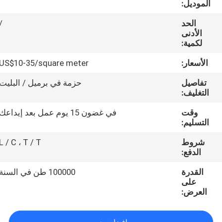
الموديل:
مراقبة
الجودة
الحد
/
الأدنى
لكمية:
اتصل
الأسعار:
US$10-35/square meter
بنا
تفاصيل
حزمة في برميل / البليت
التغليف:
اطلب
وقت
في غضون 15 يوم عمل بعد إيداعك
اقتباس
التسليم:
شروط
L / C ، T / T
خريطة
الدفع:
الموقع
القدرة
100000 طن في السنة
على
العرض:
PRIVACY
POLICY