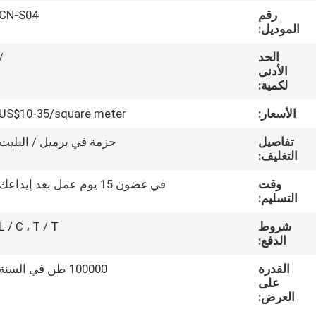
مراقبة
رقم
CN-S04
الموديل:
الجودة
الحد
/
الأدنى
اتصل
لكمية:
بنا
الأسعار:
US$10-35/square meter
تفاصيل
حزمة في برميل / البليت
اطلب
التغليف:
اقتباس
وقت
في غضون 15 يوم عمل بعد إيداعك
التسليم:
خريطة
شروط
L / C ، T / T
الموقع
الدفع:
القدرة
100000 طن في السنة
PRIVACY
على
العرض:
POLICY