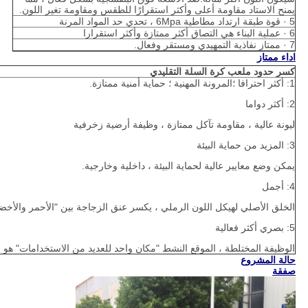
يمنح الاستاد مقاومة أعلى وأكثر استقرارًا للطقس ومقاومة تغير اللون.
5 · قوة طبقة ارتداد مطاطية 6Mpa ، تحدي حد المواد المرنة
6 · عملية البناء هي التصاق أكثر ممتازة وأكثر استقرارا
7 · ممتاز نفاذية التمهيدي ومستقر وفعال.
اداء ممتاز
كسر حدود ملعب كرة السلة التقليدي
1: أكثر احترافا ؛المرونة المهنية ؛ حماية أمنية ممتازة.
2: أكثر دواما
ليونة عالية ، مقاومة تآكل ممتازة ، وظيفة أرضية زخرفية
3: المزيد من حماية البيئة
يمكن وضع معايير عالية لحماية البيئة ، داخلية وخارجية.
4: أجمل
الخلق الأصلي لهيكل اللون الرملي ، يكسر عنق الزجاجة بين "الأحمر والأخضر 
5: بصري أكثر فعالية
الوظيفة المختلطة ، الموقع النشط "مكان واحد للعديد من الاستخدامات" هو الخيا
حالة المشروع
صفقة