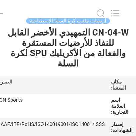
ChangNuo
New
Materials
Co.,
Ltd..
أرضيات ملعب كرة السلة الاصطناعية
All
Rights
CN-04-W التمهيدي الأخضر القابل
مسكن
Reserved.
للنفاذ للأرضيات المستقرة
منتجات
والفعالة من الأكريليك SPU لكرة
السلة
معلومات
عنا
مكان
الصين
المنشأ:
جولة
اسم
CN Sports
العلامة
في
التجارية:
المعمل
إصدار
IAAF/ITF/RoHS/ISO140019001/ISO14001/ISSS
لشهادات: