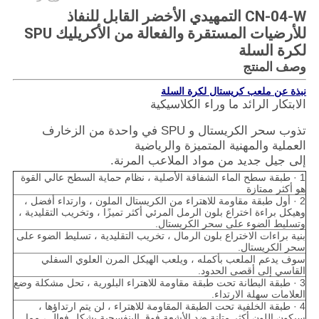
CN-04-W التمهيدي الأخضر القابل للنفاذ
للأرضيات المستقرة والفعالة من الأكريليك SPU
لكرة السلة
وصف المنتج
نبذة عن ملعب كريستال لكرة السلة
الابتكار الرائد ما وراء الكلاسيكية
تذوب سحر الكريستال و SPU في واحدة من الزخارف
العملية والمهنية المتميزة والرياضية
إلى جيل جديد من مواد الملاعب المرنة.
1 · طبقة سطح الماء الشفافة الأصلية ، نظام حماية السطح عالي القوة
هو أكثر ممتازة
2 · أول طبقة مقاومة للاهتراء من الكريستال الملون ، وارتداء أفضل ،
وهيكل براءة اختراع بلون الرمل المرئي أكثر تميزًا ، وتخريب التقليدية ،
وتسليط الضوء على سحر الكريستال.
بنية براءات الاختراع بلون الرمال ، تخريب التقليدية ، تسليط الضوء على
سحر الكريستال.
سوف يدعم الملعب بأكمله ، ويلعب الهيكل المرن العلوي السفلي
القاسي إلى أقصى الحدود.
3 · طبقة البطانة تحت طبقة مقاومة للاهتراء البلورية ، تحل مشكلة وضع
العلامات سهلة الارتداء.
4 · طبقة الخلفية تحت الطبقة المقاومة للاهتراء ، لن يتم ارتداؤها ،
سيكون اللون أكثر متانة.ضد الأشعة فوق البنفسجية بشكل فعال ، مما