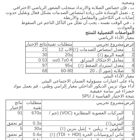
وصحية.
ب ، فإن خصائص الصلابة والارتداد ستجلب الشعور الرياضي الاحترافي.
ج ، تعمل الوسادة على زيادة امتصاص الصدمات بشكل فعال وتقليل حدوث
إصابات في الكاحلين والمفاصل والأربطة.
د ، في الوقت نفسه ، يجب أن تقلل من التآكل الناجم عن السقوط
والحوادث.
المواصفات التفصيلية للمنتج
معيار الأداء الرياضي
غرض
مشروع تجريبي
متطلبات تقنية
نتائج الإختبار
1
معدل امتصاص الصدمات (٪)
الاب 12
21
2
قيمة الربيع (٪)
≥20
30
3
معامل الاحتكاك المنزلق
0.4≤u≤0.7
0.53
4
معدل استرداد الضغط (٪)
≥95
97
5
صلابة (شور أ) ، 20
60-80
68
معيار الأداء البيئي
بناء على اعتبارات مسؤولية الضمان الاجتماعي البيئي
أداء مواد تزيين الديكور الداخلي معيار إلزامي وطني ، قم بعمل مواد
خضراء غير سامة حقيقية.
نتيجة الاختبار القياسية لـ SPU
غرض
مشروع تجريبي
متطلبات
نتائج
تقنية
الإختبار
1
المركبات العضوية المتطايرة (VOC) (جم /
≤670
91
لتر)
2
البنزين(٪)
≤0.3
لم تحقق
3
التولوين ＋ زيلين ＋ إيثيل بنزين (٪)
≤30
5
4
ثنائي أيزوسيانات الحرة (TDI ＋ HDI) (٪)
≤0.4
لم تحقق