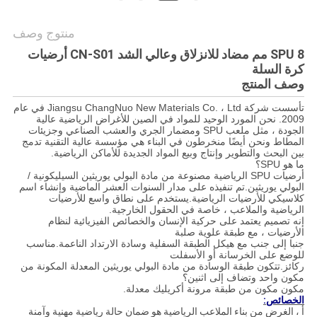
منتوج وصف
SPU 8 مم مضاد للانزلاق وعالي الشد CN-S01 أرضيات
كرة السلة
وصف المنتج
تأسست شركة Jiangsu ChangNuo New Materials Co. ، Ltd في عام
2009. نحن المورد الوحيد للمواد في الصين للأغراض الرياضية عالية
الجودة ، مثل ملعب SPU ومضمار الجري والعشب الصناعي وجزيئات
المطاط ونحن أيضًا منخرطون في البناء هي مؤسسة عالية التقنية تدمج
بين البحث والتطوير وإنتاج وبيع المواد الجديدة للأماكن الرياضية.
ما هو SPU؟
أرضيات SPU الرياضية مصنوعة من مادة البولي يوريثين السيليكونية /
البولي يوريثين.تم تنفيذه على مدار السنوات العشر الماضية وإنشاء اسم
كلاسيكي للأرضيات الرياضية.يستخدم على نطاق واسع للأرضيات
الرياضية والملاعب ، خاصة في الحقول الخارجية.
إنه تصميم يعتمد على حركية الإنسان والخصائص الفيزيائية لنظام
الأرضيات ، مع طبقة علوية صلبة
جنبا إلى جنب مع هيكل الطبقة السفلية وسادة الارتداد الناعمة.مناسب
للوضع على الخرسانة أو الأسفلت
ركائز.تتكون طبقة الوسادة من مادة البولي يوريثين المعدلة المكونة من
مكون واحد وتضاف إلى اثنين؟
مكون مكون من طبقة مرونة أكريليك معدلة.
الخصائص:
أ ، الغرض من بناء الملاعب الرياضية هو ضمان حالة رياضية مهنية وآمنة