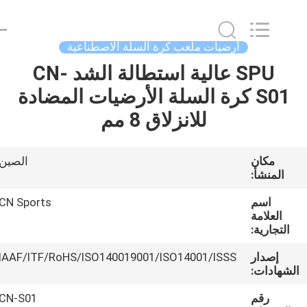
ChangNuo
New
Materials
Co.,
Ltd..
أرضيات ملعب كرة السلة الاصطناعية
All
Rights
SPU عالية استطالة الشد CN-
مسكن
Reserved.
S01 كرة السلة الأرضيات المضادة
منتجات
للانزلاق 8 مم
معلومات
مكان
الصين
المنشأ:
عنا
اسم
CN Sports
العلامة
جولة
التجارية:
في
إصدار
IAAF/ITF/RoHS/ISO140019001/ISO14001/ISSS
المعمل
لشهادات:
رقم
CN-S01