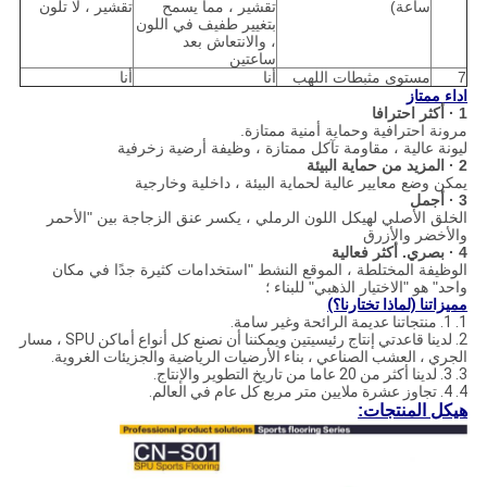
ساعة)
تقشير ، مما يسمح
تقشير ، لا تلون
بتغيير طفيف في اللون
، والانتعاش بعد
ساعتين
7
مستوى مثبطات اللهب
أنا
أنا
اداء ممتاز
1 · أكثر احترافا
مرونة احترافية وحماية أمنية ممتازة.
ليونة عالية ، مقاومة تآكل ممتازة ، وظيفة أرضية زخرفية
2 · المزيد من حماية البيئة
يمكن وضع معايير عالية لحماية البيئة ، داخلية وخارجية
3 · أجمل
الخلق الأصلي لهيكل اللون الرملي ، يكسر عنق الزجاجة بين "الأحمر
والأخضر والأزرق
4 · بصري. أكثر فعالية
الوظيفة المختلطة ، الموقع النشط "استخدامات كثيرة جدًا في مكان
واحد" هو "الاختيار الذهبي" للبناء ؛
مميزاتنا (لماذا تختارنا؟)
1. 1. منتجاتنا عديمة الرائحة وغير سامة.
2. لدينا قاعدتي إنتاج رئيسيتين ويمكننا أن نصنع كل أنواع أماكن SPU ، مسار
الجري ، العشب الصناعي ، بناء الأرضيات الرياضية والجزيئات الغروية.
3. 3. لدينا أكثر من 20 عاما من تاريخ التطوير والإنتاج.
4. 4. تجاوز عشرة ملايين متر مربع كل عام في العالم.
هيكل المنتجات: