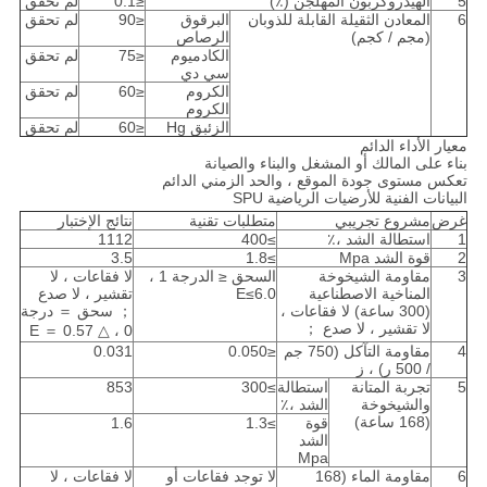
5
الهيدروكربون المهلجن (٪)
≤0.1
لم تحقق
6
المعادن الثقيلة القابلة للذوبان
البرقوق
≤90
لم تحقق
(مجم / كجم)
الرصاص
الكادميوم
≤75
لم تحقق
سي دي
الكروم
≤60
لم تحقق
الكروم
الزئبق Hg
≤60
لم تحقق
معيار الأداء الدائم
بناء على المالك أو المشغل والبناء والصيانة
تعكس مستوى جودة الموقع ، والحد الزمني الدائم
البيانات الفنية للأرضيات الرياضية SPU
غرض
مشروع تجريبي
متطلبات تقنية
نتائج الإختبار
1
استطالة الشد ،٪
≥400
1112
2
قوة الشد Mpa
≥1.8
3.5
3
مقاومة الشيخوخة
السحق ≤ الدرجة 1 ،
لا فقاعات ، لا
المناخية الاصطناعية
E≤6.0
تقشير ، لا صدع
(300 ساعة) لا فقاعات ،
； سحق ＝ درجة
لا تقشير ، لا صدع ；
0 ، △ E ＝ 0.57
4
مقاومة التآكل (750 جم
≤0.050
0.031
/ 500 ر) ، ز
5
تجربة المتانة
استطالة
≥300
853
والشيخوخة
الشد ،٪
(168 ساعة)
قوة
≥1.3
1.6
الشد
Mpa
6
مقاومة الماء (168
لا توجد فقاعات أو
لا فقاعات ، لا