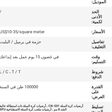
الموديل:
مراقبة
الجودة
الحد
/
الأدنى
لكمية:
اتصل
الأسعار:
US$10-35/square meter
بنا
تفاصيل
حزمة في برميل / البليت
التغليف:
اطلب
وقت
في غضون 15 يوم عمل بعد إيداعك
اقتباس
التسليم:
شروط
L / C ، T / T
خريطة
الدفع:
الموقع
القدرة
100000 طن في السنة
على
العرض:
PRIVACY
تسليط
أرضيات كرة السلة CN-S01 ، أرضيات كرة السلة ذات استطالة عالية
POLICY
الشد 8 مم ، أرضيات ملعب كرة السلة الاصطناعية SPU
الضوء: