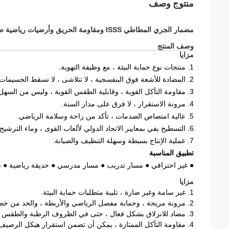
منتوج وصف
مضمار الجري المطاطي ISSS ومقاومة الحريق وأرضيات رياضية صحية
وصف المنتج
مزايا
1. منتجات نوع حماية البيئة ، مع وظيفة التهوية.
2. المضادة للأشعة فوق البنفسجية ، لا تتلاشى ، لا تسقط الجسيمات الغروية.
3. مقاومة التآكل القوية ، وقابلية الطقس القوية ، وليس من السهل الشيخوخة ؛
4. مرونة الاستقرار ، لا فرق على مدار السنة.
5. عالية امتصاص الصدمات ، تأكد من راحة وسلامة الرياضي.
6. التسطيح يفي بمعايير الاتحاد الدولي لألعاب القوى ، وماء الترشيح اللطيف ، وعدم وجود ظاهرة تسرب المياه بعد هطول الأمطار.
7. عملية الإنتاج بسيطة وسهلة التنظيف والصيانة.
تطبيق المناسبة
● غير احترافي ● مسار تدريب ● مسار مدرسي ● حديقة رياضية ● ص
مزايا
1. غير سامة وغير ضارة ، تلبية متطلبات حماية البيئة.
2. مرونة مريحة ، وحماية مفصل الرياضي والأربطة ، والحد من خطر الإصابة ؛
3. مضاد للانزلاق بشكل فعال ، حتى في الظروف الرطبة والطقس السيئ يمكن أن يضمن للرياضيين بدء الجري والإسراع بأمان.
4. مقاومة التآكل الممتازة ، يمكن أن تضمن استقرار هيكل الرصيف لفترة طويلة ، ويمكن أن تقف أقل من 9 مم من المسامير ؛