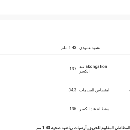
تشوه عمودي
1.43 ملم
Ekongation عند
137
الكسر
جاكسون
CN Sports شركة 
وخدمات ممتازة.
امتصاص الصدمات
34.3
استطالة عند الكسر
135
لمطاطي المقاوم للحريق
,
أرضيات رياضية صحية 1.43 مم