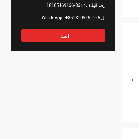
رقم الهاتف :
+86-18105169166
ال WhatsApp :
+8618105169166
اتصل