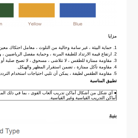
مزايا
1. حماية البيئة ، غير سامة وخالية من التلوث ، معامل احتكاك معين ؛
2. ارتفاع قيمة الارتداد للطبقة المرنة ، وحماية مفصل الرياضيين ، وتقليل مخاطر إصابة الأربطة وتحسين سرعة الجري للرياضي ؛
3. مقاومة ممتازة للطقس ، لا تتلاشى ، مسحوق ، لا تصبح صلبة أو ناعمة بسبب الأشعة فوق البنفسجية ، الأوزون ، مياه الأمطار أو تغير الطقس إلخ.
4. مقاومة تآكل ممتازة ، تضمن استقرار المظهر والهيكل.
5. مقاومة الطقس لطيفة ، يمكن أن تلبي احتياجات استخدام الترددات العالية لفترة طويلة.
تطبيق المناسبة
● أي شكل من أشكال أماكن تدريب ألعاب القوى ، بما في ذلك المراك
أماكن التدريب القياسية وغير القياسية.
بنية