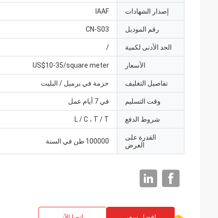
إصدار الشهادات
IAAF
رقم الموديل
CN-S03
الحد الأدنى لكمية
/
الأسعار
US$10-35/square meter
تفاصيل التغليف
حزمة في برميل / البليت
وقت التسليم
في 7 أيام عمل
شروط الدفع
L / C ، T / T
القدرة على
100000 طن في السنة
العرض
افضل سعر
ﺎﺘﺼﻟ ﺍﻶﻧ