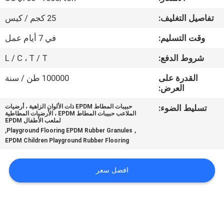
مراقبة
تفاصيل التغليف:
25 كجم / كيس
الجودة
وقت التسليم:
في 7 أيام عمل
اتصل
شروط الدفع:
L / C ، T / T
بنا
القدرة على
100000 طن / سنة
العرض:
اطلب
تسليط الضوء:
حبيبات المطاط EPDM ذات الألوان الزاهية ، أرضيات
الملاعب حبيبات المطاط EPDM ، الأرضيات المطاطية
اقتباس
لملعب الأطفال EPDM
,
,
Playground Flooring EPDM Rubber Granules
EPDM Children Playground Rubber Flooring
خريطة
الموقع
افضل سعر
PRIVACY
POLICY