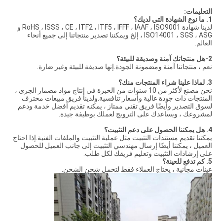
التعليمات:
1. ما نوع الشهادة التي لديك؟
لدينا شهادة RoHS ، ISSS ، CE ، ITF2 ، ITF5 ، IFFF ، IAAF ، ISO9001 و
ISO14001 ، SGS ، ASG ، إلخ ويمكننا تصدير منتجاتنا إلى جميع أنحاء
العالم.
2-هل منتجاتك آمنة وصديقة للبيئة؟
نعم ، منتجاتنا آمنة ومضمونة الجودة.إنها صديقة للبيئة وغير ضارة.
3. لماذا علينا شراء المنتجات منك؟
نحن مصنع لأكثر من 10 سنوات من الخبرة في إنتاج مواد مضمار الجري ،
المنتجات ذات جودة عالية وأسعار تنافسية.ولدينا فريق مبيعات محترف
لسوق التصدير وأيضًا فريق تقني ممتاز ، يمكنه تقديم أفضل خدمة ودعم
لمشروعك ، ويساعدك على الترويج لعملك بوظيفة جيدة.
4.
هل يمكننا الحصول على دعم التثبيت؟
يمكننا تقديم مستندات التثبيت مثل عملية التثبيت والملفات الفنية.إذا احتاج
العميل ، يمكننا أيضًا إرسال مهندسي التثبيت إلى جانب العميل للحصول
على إرشادات التثبيت وتعليم فريقك لكل طلب.
5.
كم تدفع للعينة؟
عينات مجانية ، يحتاج العملاء فقط لتحمل شحن الشحن.