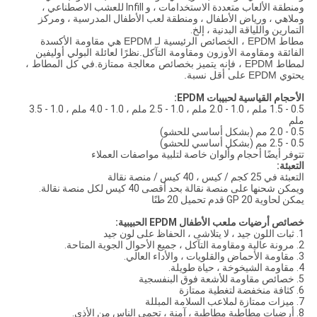
ومنطقة الألعاب متعددة الاستخدامات ، و Infill للعشب الاصطناعي ،
وملاهي ، ورياض الأطفال ، ومنطقة لعب الأطفال المدرسية ، ومركز
التمارين واللياقة البدنية ، إلخ.
مطاط EPDM ، الخصائص الرئيسية لـ EPDM هي مقاومة الأكسدة
الفائقة ومقاومة الأوزون ومقاومة التآكل.نظرًا لعائلة البولي أوليفين
لمطاط EPDM ، فإنه يتميز بخصائص معالجة ممتازة.في كل المطاط ،
يحتوي EPDM على أقل نسبة.
الأحجام القياسية لحبيبات EPDM:
0.5 - 1.5 ملم ، 1.0 - 2.0 ملم ، 1.0 - 2.5 ملم ، 1.0 - 4.0 ملم ، 1.0 - 3.5
ملم
0.5 - 2.0 مم (بشكل أساسي للحشو)
0.5 - 2.5 مم (بشكل أساسي للحشو)
تتوفر أيضًا أحجام وألوان خاصة لتلبية مواصفات العملاء
التعبئة:
التعبئة في 25 كجم / كيس ، 40 كيس / منصة نقالة
ويمكن شحنها على منصة نقالة بحد أقصى 40 كيس لكل منصة نقالة.
يمكن لحاوية GP 20 قدم تحميل 20 طنًا
خصائص أرضيات ملعب الأطفال EPDM الحبيبية:
1. ثبات اللون جيد ، لا يتلاشى ، الحفاظ على لون جيد
2. مرونة عالية ومقاومة التآكل ، جميع الأحوال الجوية المتاحة.
3. مقاومة الأحماض والقلويات ، والأداء العالي.
4. مقاومة الشيخوخة ، حياة طويلة.
5. خصائص مقاومة للأشعة فوق البنفسجية
6. كثافة منخفضة لتغطية ممتازة
7. ميزات ممتازة لملاعب السلامة المبللة
8. أرضيات مطاطية مطاطية ، آمنة ، تحمي الناس من الأذى.