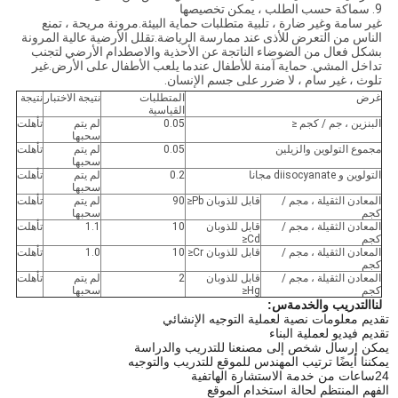
9. سماكة حسب الطلب ، يمكن تخصيصها
غير سامة وغير ضارة ، تلبية متطلبات حماية البيئة.مرونة مريحة ، تمنع
الناس من التعرض للأذى عند ممارسة الرياضة.تقلل الأرضية عالية المرونة
بشكل فعال من الضوضاء الناتجة عن الأحذية والاصطدام الأرضي لتجنب
تداخل المشي. حماية آمنة للأطفال عندما يلعب الأطفال على الأرض.غير
تلوث ، غير سام ، لا ضرر على جسم الإنسان.
غرض
المتطلبات
نتيجة الاختبار
نتيجة
القياسية
البنزين ، جم / كجم ≤
0.05
لم يتم
تأهلت
سحبها
مجموع التولوين والزيلين
0.05
لم يتم
تأهلت
سحبها
التولوين و diisocyanate مجانا
0.2
لم يتم
تأهلت
سحبها
المعادن الثقيلة ، مجم /
قابل للذوبان Pb≤
90
لم يتم
تأهلت
كجم
سحبها
المعادن الثقيلة ، مجم /
قابل للذوبان
10
1.1
تأهلت
كجم
Cd≤
المعادن الثقيلة ، مجم /
قابل للذوبان Cr≤
10
1.0
تأهلت
كجم
المعادن الثقيلة ، مجم /
قابل للذوبان
2
لم يتم
تأهلت
كجم
Hg≤
سحبها
لنا
التدريب والخدمة
س:
تقديم معلومات نصية لعملية التوجيه الإنشائي
تقديم فيديو لعملية البناء
يمكن إرسال شخص إلى مصنعنا للتدريب والدراسة
يمكننا أيضًا ترتيب المهندس للموقع للتدريب والتوجيه
24
ساعات من خدمة الاستشارة الهاتفية
الفهم المنتظم لحالة استخدام الموقع