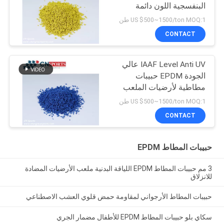
البنفسجية اللون دائمة
US $500~1500/ton MOQ:1 طن
CONTACT
IAAF Level Anti UV عالي
الجودة EPDM حبيبات
مطاطية لأرضيات الملعب
US $500~1500/ton MOQ:1 طن
CONTACT
حبيبات المطاط EPDM
3 مم حبيبات المطاط EPDM اللياقة البدنية ملعب الأرضيات المضادة
للانزلاق
حبيبات المطاط الأرجواني لمقاومة حمض قلوي العشب الاصطناعي
سكاي بلو حبيبات المطاط EPDM للأطفال مضمار الجري