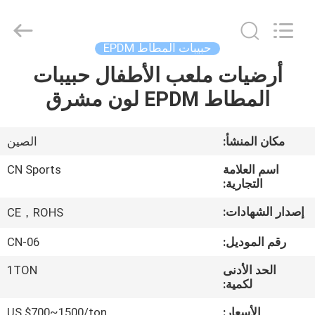
ChangNuo
New
Materials
Co.,
Ltd..
حبيبات المطاط EPDM
All
Rights
أرضيات ملعب الأطفال حبيبات
مسكن
Reserved.
المطاط EPDM لون مشرق
منتجات
مكان المنشأ:
الصين
معلومات
اسم العلامة
CN Sports
عنا
التجارية:
إصدار الشهادات:
CE，ROHS
جولة
رقم الموديل:
CN-06
في
الحد الأدنى
1TON
المعمل
لكمية:
الأسعار:
US $700~1500/ton