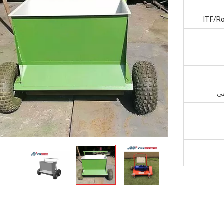
ITF/R
ي