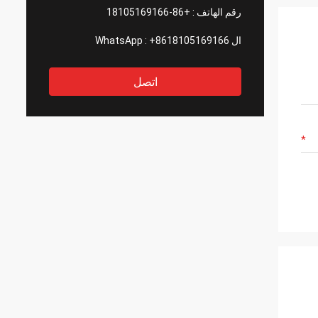
رقم الهاتف :
+86-18105169166
ال WhatsApp :
+8618105169166
اتصل