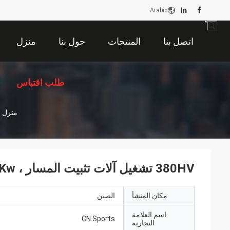
Arabic
اتصل بنا
المنتجات
حول بنا
منزل
طلب اقتباس
منزل
380HV تشغيل آلات تثبيت المسار ، 5.5Kw آلة تعبئة الرمل
مكان المنشأ
الصين
اسم العلامة
CN Sports
التجارية