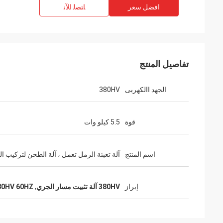
افضل سعر
ﺎﺘﺼﻟ ﺍﻶﻧ
تفاصيل المنتج
الجهد االكهربى
380HV
قوة
5.5 كيلو وات
اسم المنتج
آلة تعبئة الرمل تعمل ، آلة الطحن لتركيب ا
إبراز
380HV آلة تثبيت مسار الجري
,
380HV 60HZ آلة تثبيت مسار 