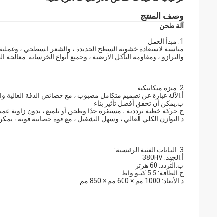
وصف المنتج
آلة طحن
1. مبدأ العمل
مناسبة لاستعادة خشونة السطح الجديدة ، والشعر السطحي ، وعملية ت
والترازو ، ومقاومة التآكل الأرضية ، وجميع أنواع الخرسانة. معالجة 
2. ميزة ميكانيكية
أ.الآلة عبارة عن تصميم متكامل مصبوب ، مع خصائص الدقة العالية والق
ب.يمكن أن تحقق أفضل تأثير بناء.
ج.حركة خطية ترددية ، مستقرة جدًا وطحن أو تلميع ، بدون زاوية عميا
د.التوازن الكلي العالي ، وسهل التشغيل ، مع قوة حصانية قوية ، يمكن أن
3. البيانات الفنية الرئيسية:
أ.الجهد: 380HV
ب.التردد: 60 هرتز
ج.الطاقة: 5.5 كيلو واط
د.الأبعاد: 1000 مم × 600 مم × 850 مم