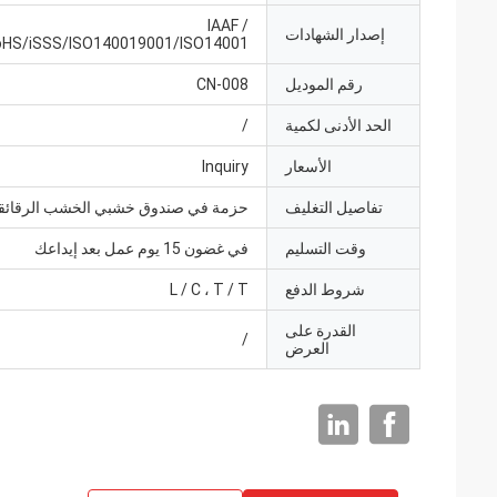
IAAF /
إصدار الشهادات
oHS/iSSS/ISO140019001/ISO14001
رقم الموديل
CN-008
الحد الأدنى لكمية
/
الأسعار
Inquiry
تفاصيل التغليف
حزمة في صندوق خشبي الخشب الرقائق
وقت التسليم
في غضون 15 يوم عمل بعد إيداعك
شروط الدفع
L / C ، T / T
القدرة على
/
العرض