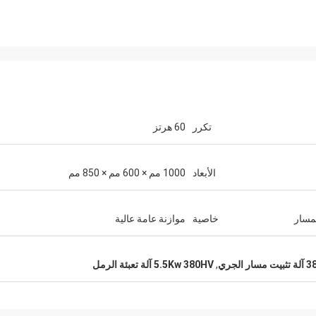
تكرر
60 هرتز
الأبعاد
1000 مم × 600 مم × 850 مم
جاكسون
CN Sports شركة 
وخدمات ممتازة.
لمسار
خاصية
موازنة عامة عالية
الجري
,
5.5Kw 380HV آلة تعبئة الرمل