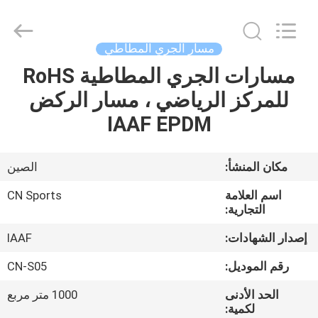
ChangNuo
New
Materials
Co.,
Ltd..
مسار الجري المطاطي
All
Rights
مسارات الجري المطاطية RoHS
مسكن
Reserved.
للمركز الرياضي ، مسار الركض
منتجات
IAAF EPDM
معلومات
مكان المنشأ:
الصين
عنا
اسم العلامة
CN Sports
التجارية:
جولة
إصدار الشهادات:
IAAF
في
رقم الموديل:
CN-S05
المعمل
الحد الأدنى
1000 متر مربع
لكمية: