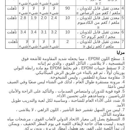
٪ ≤
شيء
شيء
شيء
شيء
4
معدن ثقيل قابل للذوبان ،
90
لا
لا
لا
لا
تأهلت
ملغم / كغم من الرصاص ≤
شيء
شيء
شيء
شيء
5
معدن ثقيل قابل للذوبان ،
10
2.4
2.0
1.9
2.8
تأهلت
ملغم / كغم من الكادميوم
≤
6
معدن ثقيل قابل للذوبان ،
10
3.2
3.1
3.4
3.4
تأهلت
مجم / كجم كروم Cr
7
معدن ثقيل قابل للذوبان ،
2
لا
لا
لا
لا
تأهلت
ملغم / كغم زئبق ≤
شيء
شيء
شيء
شيء
مزايا
1. سطح اللون EPDM ، مما يجعله شديد المقاومة للأشعة فوق
البنفسجية ، لا يتلاشى ، التآكل القوي ، والذي تم إثباته
2. لا تسقط حبيبات EPDM ، قم بخلط EPDM مع مادة رابطة البولي
يوريثان أولاً ، ثم قم بالبناء عن طريق الرش الميكانيكي.
3. مقاومة ممتازة للطقس ، وليس الشيخوخة.
4. مرونة مستقرة طوال العام ، لذلك في الشتاء ليس صعبًا وفي الصيف
ليس ناعمًا.
5. قوة قوية للدوران وامتصاص الصدمات ، والتأكيد على الراحة والأمان
للرياضيين ، وتساعدهم على تحسين الأداء.
6. شدد على الأداء العام للشاحنة ، ومناسبة لكل لعبة والتدريب طويل
الأمد.
7. ليس من السهل تقشير خط التأشير ، اللون الزاهي ، لا يتلاشى ،
مقاومة التآكل.
8. التسطيح يصل إلى معيار الاتحاد الدولي لألعاب القوى ، مرشحات مياه
جيدة ، ليست هناك حاجة لإيقاف اللعبة في يوم المطر الخفيف ، ويمكن
أن تبدأ اللعبة على الفور بعد هطول أمطار غزيرة ، بدون بركة.