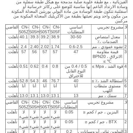
الفيزيائية ، مع طبقة علوية صلبة مدمجة مع هيكل طبقة سفلية من
وسادة الارتداد الناعم.إنها مناسبة للوضع على ركائز خرسانية أو
أسفلتية.تتكون طبقة الوسادة من مادة البولي يوريثين المعدلة المكونة
من مكون واحد ويتم تعبئتها بطبقة من الأكريليك المعدلة المكونة من
مركبين
لا.
مشروع تجريبي
اساسي
CN-
CN-
CN-
CN-
القاضي
المتطلبات
S05F
S05T
S05H
S05Z
1
معدل امتصاص
30-50
38.9
39.2
39.3
40.1
تأهلت
الصدمات ،٪
2
تشوه عمودي ، مم
0.6-2.5
1.74
2.02
2.40
2.4
تأهلت
3
قيمة مقاومة
47
57
57
56
57
تأهلت
الانزلاق ، BPN20
℃ ≥
4
قوة الشد ، Mpa ≥
0.5 / 0.4 من
0.8
0.4
0.62
0.51
تأهلت
النوع القابل
للاختراق
5
استطالة الشد ،٪ ≥
40
76.7
46
54.3
52.8
تأهلت
6
مستوى مثبطات
أنا
أنا
أنا
أنا
أنا
تأهلت
اللهب
7
سمك ، مم
13
13.1
13.0
13.1
13.0
تأهلت
لا.
مشروع تجريبي
اساسي
CN-
CN-
CN-
CN-
القاضي
المتطلبات
S05F
S05T
S05H
S05Z
1
البنزين ، جم / كجم ≤
0.05
لا
لا
لا
لا
تأهلت
شيء
شيء
شيء
شيء
2
BTX ، جم / كجم ≤
0.05
لا
لا
لا
لا
تأهلت
شيء
شيء
شيء
شيء
3
التولوين ثنائي أيزوسيانات ،
0.2
لا
لا
لا
لا
تأهلت