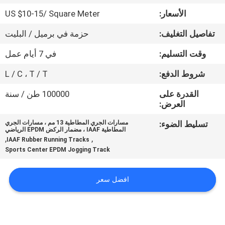
مراقبة
الأسعار:
US $10-15/ Square Meter
الجودة
تفاصيل التغليف:
حزمة في برميل / البليت
اتصل
وقت التسليم:
في 7 أيام عمل
بنا
شروط الدفع:
L / C ، T / T
القدرة على
100000 طن / سنة
اطلب
العرض:
اقتباس
تسليط الضوء:
مسارات الجري المطاطية 13 مم ، مسارات الجري
المطاطية IAAF ، مضمار الركض EPDM الرياضي
,
,
IAAF Rubber Running Tracks
Sports Center EPDM Jogging Track
خريطة
الموقع
افضل سعر
PRIVACY
POLICY