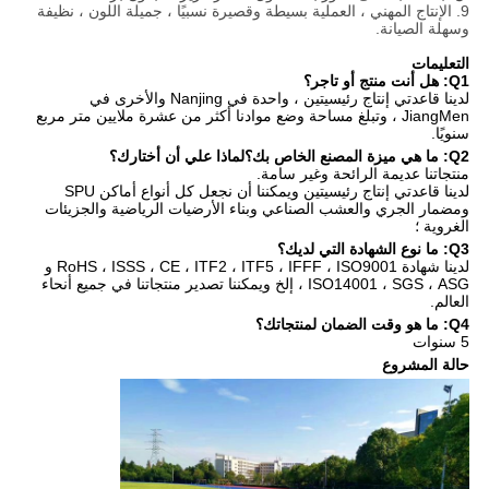
9. الإنتاج المهني ، العملية بسيطة وقصيرة نسبيًا ، جميلة اللون ، نظيفة
وسهلة الصيانة.
التعليمات
Q1: هل أنت منتج أو تاجر؟
لدينا قاعدتي إنتاج رئيسيتين ، واحدة في Nanjing والأخرى في
JiangMen ، وتبلغ مساحة وضع موادنا أكثر من عشرة ملايين متر مربع
سنويًا.
Q2: ما هي ميزة المصنع الخاص بك؟لماذا علي أن أختارك؟
منتجاتنا عديمة الرائحة وغير سامة.
لدينا قاعدتي إنتاج رئيسيتين ويمكننا أن نجعل كل أنواع أماكن SPU
ومضمار الجري والعشب الصناعي وبناء الأرضيات الرياضية والجزيئات
الغروية ؛
Q3: ما نوع الشهادة التي لديك؟
لدينا شهادة RoHS ، ISSS ، CE ، ITF2 ، ITF5 ، IFFF ، ISO9001 و
ISO14001 ، SGS ، ASG ، إلخ ويمكننا تصدير منتجاتنا في جميع أنحاء
العالم.
Q4: ما هو وقت الضمان لمنتجاتك؟
5 سنوات
حالة المشروع