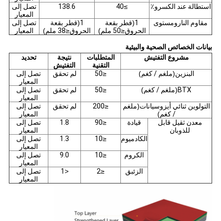
استطالة عند الكسر
و
٪
≥
40
138.6
تصل إلى
المعيار
مقاوم النار
و
مستوى
1
(
قطر بقعة
1
(
قطر بقعة
تصل إلى
الحروق
≤
50 ملم
)
الحروق
≤
38 ملم
)
المعيار
بيانات الخصائص الصحية والبيئية
مشروع التفتيش
المتطلبات
نتيجة
تحديد
التقنية
التفتيش
البنزين
(
ملغم / كغم
)
≤
50
لم تحقق
تصل إلى
المعيار
BTX
(
ملغم / كغم
)
≤
50
لم تحقق
تصل إلى
المعيار
التولوين ثنائي أيزوسيانات
(
ملغم
≤
200
لم تحقق
تصل إلى
/ كغم
)
المعيار
معدن ثقيل قابل
قيادة
≤
90
1.8
تصل إلى
للذوبان
المعيار
الكادميوم
≤
10
1.3
تصل إلى
المعيار
الكروم
≤
10
9.0
تصل إلى
المعيار
الزئبق
≤
2
<
1
تصل إلى
المعيار