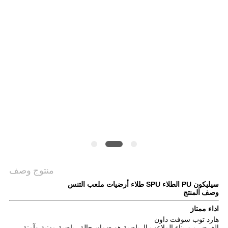
منتوج وصف
سيليكون PU الطلاء SPU طلاء أرضيات ملعب التنس
وصف المنتج
اداء ممتاز
هارد توب سوفت داون
الغرض من بناء الملاعب الرياضية هو ضمان حالة رياضية مهنية وآمنة