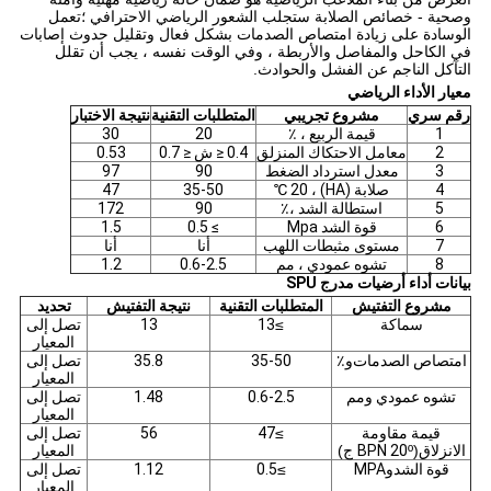
وصحية - خصائص الصلابة ستجلب الشعور الرياضي الاحترافي ؛تعمل
الوسادة على زيادة امتصاص الصدمات بشكل فعال وتقليل حدوث إصابات
في الكاحل والمفاصل والأربطة ، وفي الوقت نفسه ، يجب أن تقلل
التآكل الناجم عن الفشل والحوادث.
معيار الأداء الرياضي
رقم سري
مشروع تجريبي
المتطلبات التقنية
نتيجة الاختبار
1
قيمة الربيع ، ٪
20
30
2
معامل الاحتكاك المنزلق
0.4 ≤ ش ≤ 0.7
0.53
3
معدل استرداد الضغط
90
97
4
صلابة (HA) ، 20 ℃
35-50
47
5
استطالة الشد ،٪
90
172
6
قوة الشد Mpa
≥ 0.5
1.5
7
مستوى مثبطات اللهب
أنا
أنا
8
تشوه عمودي ، مم
0.6-2.5
1.2
بيانات أداء أرضيات مدرج SPU
مشروع التفتيش
المتطلبات التقنية
نتيجة التفتيش
تحديد
سماكة
≥
13
13
تصل إلى
المعيار
امتصاص الصدمات
و
٪
35-50
35.8
تصل إلى
المعيار
تشوه عمودي
و
مم
0.6-2.5
1.48
تصل إلى
المعيار
قيمة مقاومة
≥
47
56
تصل إلى
الانزلاق
(
º ج)
BPN 20
المعيار
قوة الشد
و
MPA
≥
0.5
1.12
تصل إلى
المعيار