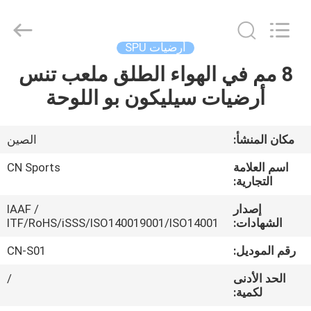
ChangNuo
New
Materials
Co.,
Ltd..
أرضيات SPU
All
Rights
8 مم في الهواء الطلق ملعب تنس
مسكن
Reserved.
أرضيات سيليكون بو اللوحة
منتجات
مكان المنشأ:
الصين
معلومات
اسم العلامة
CN Sports
عنا
التجارية:
إصدار
IAAF /
الشهادات:
ITF/RoHS/iSSS/ISO140019001/ISO14001
جولة
في
رقم الموديل:
CN-S01
المعمل
الحد الأدنى
/
لكمية: