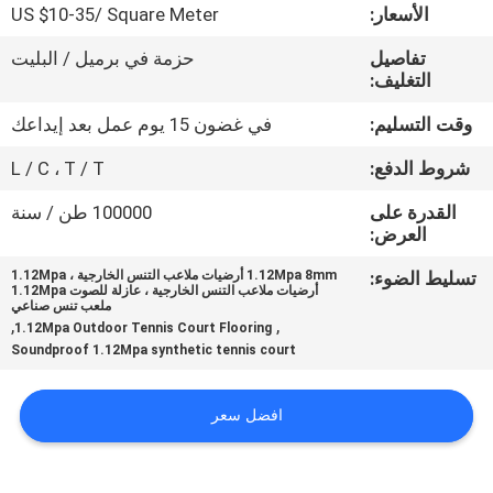
مراقبة
الأسعار:
US $10-35/ Square Meter
الجودة
تفاصيل
حزمة في برميل / البليت
التغليف:
اتصل
وقت التسليم:
في غضون 15 يوم عمل بعد إيداعك
بنا
شروط الدفع:
L / C ، T / T
القدرة على
100000 طن / سنة
اطلب
العرض:
اقتباس
تسليط الضوء:
1.12Mpa 8mm أرضيات ملاعب التنس الخارجية ، 1.12Mpa
أرضيات ملاعب التنس الخارجية ، عازلة للصوت 1.12Mpa
ملعب تنس صناعي
,
,
1.12Mpa Outdoor Tennis Court Flooring
خريطة
Soundproof 1.12Mpa synthetic tennis court
الموقع
افضل سعر
PRIVACY
POLICY