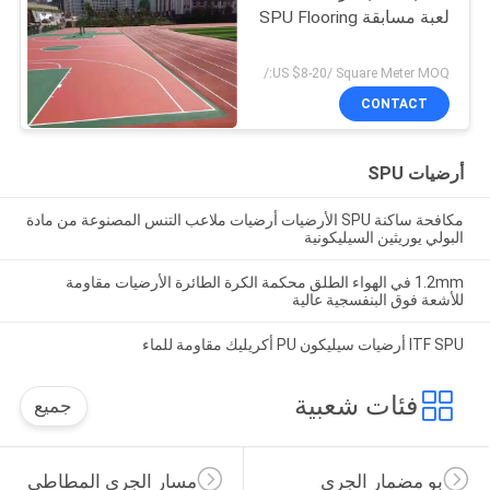
لعبة مسابقة SPU Flooring
US $8-20/ Square Meter MOQ:/
CONTACT
أرضيات SPU
مكافحة ساكنة SPU الأرضيات أرضيات ملاعب التنس المصنوعة من مادة
البولي يوريثين السيليكونية
1.2mm في الهواء الطلق محكمة الكرة الطائرة الأرضيات مقاومة
للأشعة فوق البنفسجية عالية
ITF SPU أرضيات سيليكون PU أكريليك مقاومة للماء
فئات شعبية
جميع
بو مضمار الجري
مسار الجري المطاطي