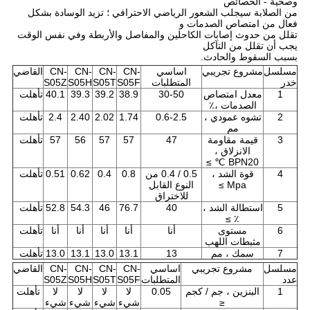
وصحية - الخصائص
من الصلابة سيجلب الشعور الرياضي الاحترافي ؛ تزيد الوسادة بشكل
فعال من امتصاص الصدمات و
تقلل من حدوث إصابات الكاحلين والمفاصل والأربطة وفي نفس الوقت
يجب أن تقلل من التآكل
بسبب السقوط والحادث.
مسلسل
مشروع تجريبي
اساسي
CN-
CN-
CN-
CN-
القاضي
خدر
المتطلبات
S05F
S05T
S05H
S05Z
1
معدل امتصاص
30-50
38.9
39.2
39.3
40.1
تأهلت
الصدمات ،٪
2
تشوه عمودي ،
0.6-2.5
1.74
2.02
2.40
2.4
تأهلت
مم
3
قيمة مقاومة
47
57
57
56
57
تأهلت
الانزلاق ،
BPN20 ℃ ≥
4
قوة الشد ،
0.5 / 0.4 من
0.8
0.4
0.62
0.51
تأهلت
Mpa ≥
النوع القابل
للاختراق
5
استطالة الشد ،
40
76.7
46
54.3
52.8
تأهلت
٪ ≥
6
مستوى
أنا
أنا
أنا
أنا
أنا
تأهلت
مثبطات اللهب
7
سمك ، مم
13
13.1
13.0
13.1
13.0
تأهلت
مسلسل
مشروع تجريبي
اساسي
CN-
CN-
CN-
CN-
القاضي
عدد
المتطلبات
S05F
S05T
S05H
S05Z
1
البنزين ، جم / كجم
0.05
لا
لا
لا
لا
تأهلت
≤
شيء
شيء
شيء
شيء