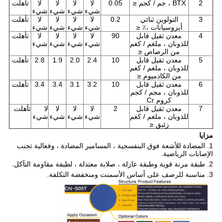
2
BTX ، جم / كجم ≤
0.05
لا
لا
لا
لا
تأهلت
شيء
شيء
شيء
شيء
3
التولوين ثنائي
0.2
لا
لا
لا
لا
تأهلت
أيزوسيانات ،٪ ≤
شيء
شيء
شيء
شيء
4
معدن ثقيل قابل
90
لا
لا
لا
لا
تأهلت
للذوبان ، ملغم / كغم
شيء
شيء
شيء
شيء
من الرصاص ≤
5
معدن ثقيل قابل
10
2.4
2.0
1.9
2.8
تأهلت
للذوبان ، ملغم / كغم
من الكادميوم ≤
6
معدن ثقيل قابل
10
3.2
3.1
3.4
3.4
تأهلت
للذوبان ، مجم / كجم
كروم Cr
7
معدن ثقيل قابل
2
لا
لا
لا
لا
تأهلت
للذوبان ، ملغم / كغم
شيء
شيء
شيء
شيء
زئبق ≤
مزايا
1. المضادة للأشعة فوق البنفسجية ، المسامير المضادة ، وفعالية تجنب
الإصابات الرياضية.
2. طبقة مرنة قوية وطبقة عازلة ، صلابة معتدلة ، لطيفة مقاومة التآكل.
3. مناسبة للرصف على أساس الأسمنت ومنخفضة التكلفة.