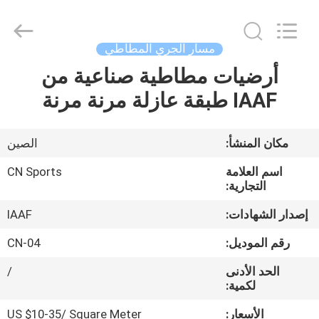
ChangNuo
New
Materials
Co.,
Ltd..
مسار الجري المطاطي
All
Rights
أرضيات مطاطية صناعية من
مسكن
Reserved.
IAAF طبقة عازلة مرنة مرنة
منتجات
مكان المنشأ:
الصين
معلومات
اسم العلامة
CN Sports
عنا
التجارية:
إصدار الشهادات:
IAAF
جولة
رقم الموديل:
CN-04
في
الحد الأدنى
/
المعمل
لكمية:
الأسعار:
US $10-35/ Square Meter