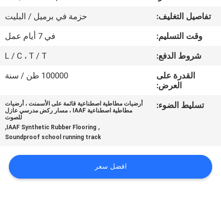
مراقبة
تفاصيل التغليف:
حزمة في برميل / البليت
الجودة
وقت التسليم:
في 7 أيام عمل
اتصل
شروط الدفع:
L / C ، T / T
بنا
القدرة على
100000 طن / سنة
العرض:
اطلب
تسليط الضوء:
أرضيات مطاطية اصطناعية قائمة على الأسمنت ، أرضيات
مطاطية اصطناعية IAAF ، مسار ركض مدرسي عازل
اقتباس
للصوت
,
,
IAAF Synthetic Rubber Flooring
Soundproof school running track
خريطة
الموقع
افضل سعر
PRIVACY
POLICY