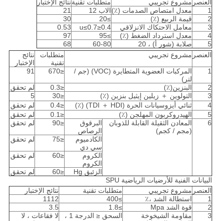
العنصر
مشروع تجريبي
متطلبات تقنية
نتائج الإختبار
1
معدل امتصاص الصدمات (٪)
الاب 12
21
2
قيمة الربيع (٪)
≥20
30
3
معامل الاحتكاك الانزلاقي
0.4≤u≤0.7
0.53
4
معدل استرداد الضغط (٪)
≥95
97
5
صلابة (شور أ) ، 20
60-80
68
العنصر
مشروع تجريبي
متطلبات
نتائج
تقنية
الإختبار
1
المركبات العضوية المتطايرة (VOC) (جم /
≤670
91
لتر)
2
البنزين(٪)
≤0.3
لم تحقق
3
التولوين ＋ زيلين إيثيل بنزين (٪)
≤30
5
4
ثنائي أيزوسيانات الحرة (TDI ＋ HDI) (٪)
≤0.4
لم تحقق
5
الهيدروكربون المهلجن (٪)
≤0.1
لم تحقق
6
المعادن الثقيلة القابلة للذوبان
البرقوق
≤90
لم تحقق
(مجم / كجم)
الرصاص
الكادميوم
≤75
لم تحقق
سي دي
الكروم
≤60
لم تحقق
الكروم
الزئبق Hg
≤60
لم تحقق
البيانات الفنية للأرضيات الرياضية SPU
العنصر
مشروع تجريبي
متطلبات تقنية
نتائج الإختبار
1
استطالة الشد ،٪
≥400
1112
2
قوة الشد Mpa
≥1.8
3.5
3
مقاومة الشيخوخة
السحق ≤ الدرجة 1 ،
لا فقاعات ، لا