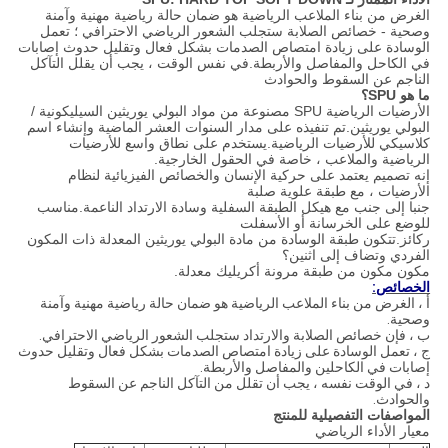
الغرض من بناء الملاعب الرياضية هو ضمان حالة رياضية مهنية وآمنة
وصحية - خصائص الصلابة ستجلب الشعور الرياضي الاحترافي ؛ تعمل
الوسادة على زيادة امتصاص الصدمات بشكل فعال وتقليل حدوث إصابات
في الكاحل والمفاصل والأربطة.في نفس الوقت ، يجب أن يقلل التآكل
الناجم عن السقوط والحوادث
ما هو SPU؟
الأرضيات الرياضية SPU مصنوعة من مواد البولي يوريثين السيليكونية /
البولي يوريثين.تم تنفيذه على مدار السنوات العشر الماضية وإنشاء اسم
كلاسيكي للأرضيات الرياضية.يستخدم على نطاق واسع للأرضيات
الرياضية والملاعب ، خاصة في الحقول الخارجية.
إنه تصميم يعتمد على حركية الإنسان والخصائص الفيزيائية لنظام
الأرضيات ، مع طبقة علوية صلبة
جنبا إلى جنب مع هيكل الطبقة السفلية وسادة الارتداد الناعمة.مناسب
للوضع على الخرسانة أو الأسفلت
ركائز.تتكون طبقة الوسادة من مادة البولي يوريثين المعدلة ذات المكون
الفردي وتضاف إلى اثنين؟
مكون مكون من طبقة مرونة أكريليك معدلة.
الخصائص:
أ ، الغرض من بناء الملاعب الرياضية هو ضمان حالة رياضية مهنية وآمنة
وصحية.
ب ، فإن خصائص الصلابة والارتداد ستجلب الشعور الرياضي الاحترافي.
ج ، تعمل الوسادة على زيادة امتصاص الصدمات بشكل فعال وتقليل حدوث
إصابات في الكاحلين والمفاصل والأربطة.
د ، في الوقت نفسه ، يجب أن تقلل من التآكل الناجم عن السقوط
والحوادث.
المواصفات التفصيلية للمنتج
معيار الأداء الرياضي