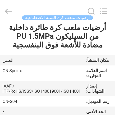
ChangNuo
New
Materials
Co.,
Ltd..
أرضيات ملعب كرة السلة الاصطناعية
All
Rights
أرضيات ملعب كرة طائرة داخلية
مسكن
Reserved.
من السيليكون PU 1.5MPa
منتجات
مضادة للأشعة فوق البنفسجية
معلومات
مكان المنشأ:
الصين
عنا
اسم العلامة
CN Sports
التجارية:
جولة
إصدار
IAAF /
الشهادات:
ITF/RoHS/iSSS/ISO140019001/ISO14001
في
المعمل
رقم الموديل:
CN-S04
الحد الأدنى
/