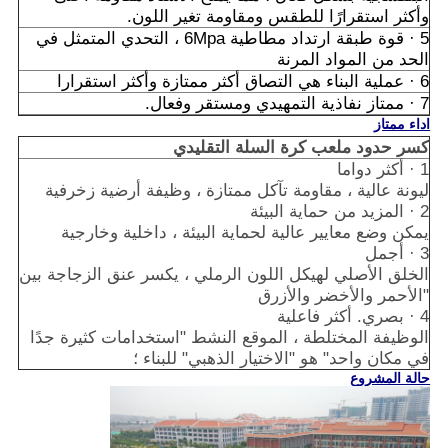
وأكثر استقرارًا للطقس ومقاومة تغير اللون.
5 · قوة طبقة ارتداد مطاطية 6Mpa ، التحدي المتمثل في
الحد من المواد المرنة
6 · عملية البناء هي التصاق أكثر ممتازة وأكثر استقرارا
7 · ممتاز نفاذية التمهيدي ومستقر وفعال.
اداء ممتاز
كسر حدود ملعب كرة السلة التقليدي
1 · أكثر دواما
ليونة عالية ، مقاومة تآكل ممتازة ، وظيفة أرضية زخرفية
2 · المزيد من حماية البيئة
يمكن وضع معايير عالية لحماية البيئة ، داخلية وخارجية
3 · أجمل
الخلق الأصلي لهيكل اللون الرملي ، يكسر عنق الزجاجة بين
"الأحمر والأخضر والأزرق
4 · بصري. أكثر فاعلية
الوظيفة المختلطة ، الموقع النشط "استخدامات كثيرة جدًا
في مكان واحد" هو "الاختيار الذهبي" للبناء ؛
حالة المشروع