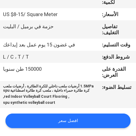
لكمية:
مراقبة
الجودة
الأسعار:
US $8-15/ Square Meter
تفاصيل
حزمة في برميل / البليت
اتصل
التغليف:
بنا
وقت التسليم:
في غضون 15 يوم عمل بعد إيداعك
شروط الدفع:
L / C ، T / T
اطلب
القدرة على
150000 طن سنويا
اقتباس
العرض:
تسليط الضوء:
1.5MPa أرضيات ملعب داخلي للكرة الطائرة ، أرضيات ملعب
كرة طائرة حمراء داخلية ، ملعب كرة طائرة اصطناعية spu
خريطة
,
,
red Indoor Volleyball Court Flooring
الموقع
spu synthetic volleyball court
افضل سعر
PRIVACY
POLICY