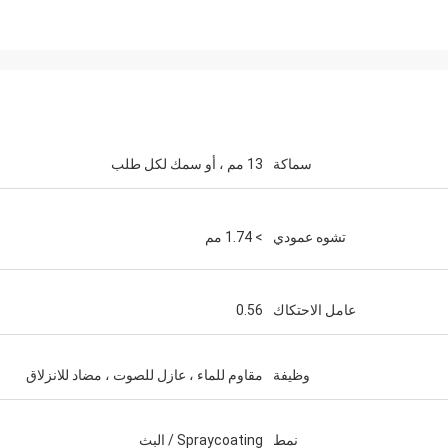
سماكة
13 مم ، أو سمك لكل طلب
تشوه عمودي
> 1.74 مم
جاكسون
ports
وخدمات ممتازة.
عامل الاحتكاك
0.56
وظيفة
مقاوم للماء ، عازل للصوت ، مضاد للانزلاق
نمط
Spraycoating / البث