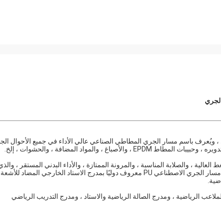
يضًا اسم المدرج البلاستيكي ، ويُعرف باسم مسار الجري المطاطي الصناعي عالي الأداء في جميع الأحوال الج
وة الضغط العالية ، والصلابة المناسبة ، والمرونة الممتازة ، والأداء البدني المستقر ، والذي
يمكن أن يحسن الأداء الرياضي بشكل فعال ويقلل من معدل الإصابة.مسار الجري الاصطناعي PU معروف دوليًا بمدرج الاستاد الخارجي المضاد للأشعة
ضية.
عب الرياضية ، ومدرج الصالة الرياضية والاستاد ، ومدرج التدريب الرياضي