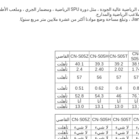
نحن مورد مواد المحطة الواحدة من الدرجة الأولى في الصين للأمهات الرياضية عالية الجودة ، مثل دورة SPU الرياضية ، ومضمار الجري ، ومل
لاعب الرياضية والمدارج.
CN
CN-S05T
CN-S05H
CN-S05Z
القاضي
S05
38.
39.2
39.3
40.1
تأهلت
1.7
2.02
2.40
2.4
تأهلت
57
57
56
57
تأهلت
0.
0.4
0.62
0.51
تأهلت
76.
46
54.3
52.8
تأهلت
أنا
أنا
أنا
أنا
تأهلت
13.
13.0
13.1
13.0
تأهلت
CN
CN-S05T
CN-S05H
CN-S05Z
القاضي
ء
لا شيء
لا شيء
لا شيء
تأهلت
ء
لا شيء
لا شيء
لا شيء
تأهلت
ء
لا شيء
لا شيء
لا شيء
تأهلت