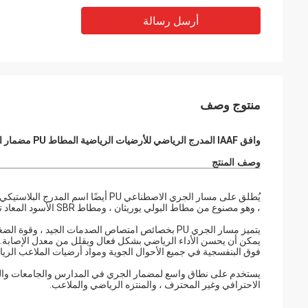
أرسل رسالة
منتوج وصف
وافق IAAF المدرج الرياضي للأرضيات الرياضية المطاط PU مضمار الجري
وصف المنتج
يُطلق على مسار الجري الاصطناعي PU أ
، وهو مصنوع من مطاط البولي يوريثان ، ومطاط SBR الأسود المعاد تدويره ، وحبيبات المطاط EPDM ، والأصباغ ، والمواد المضافة ، والحشوات ، إلخ.
يتميز مسار الجري PU بخصائص امتصاص الصدمات الجيد ، وق
فوق البنفسجية في جميع الأحوال الجوية ومواد أرضيات الملاعب الريا
يستخدم على نطاق واسع لمضمار الجري في المدارس والجامعات والملا
الاحترافي وغير المحترف ، والمنتزه الرياضي والملاعب.