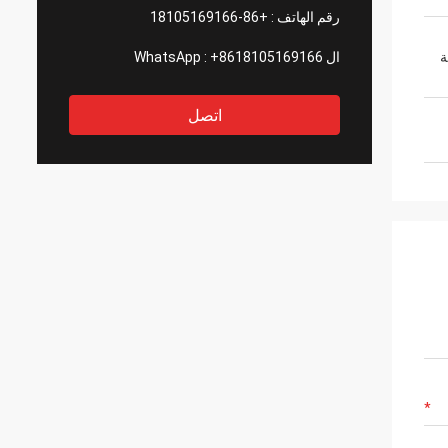
رقم الهاتف :
+86-18105169166
ة
ال WhatsApp :
+8618105169166
اتصل