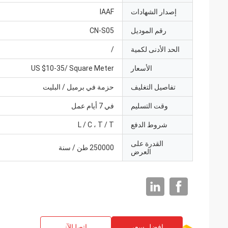
إصدار الشهادات
IAAF
رقم الموديل
CN-S05
الحد الأدنى لكمية
/
الأسعار
US $10-35/ Square Meter
تفاصيل التغليف
حزمة في برميل / البليت
وقت التسليم
في 7 أيام عمل
شروط الدفع
L / C ، T / T
القدرة على
250000 طن / سنة
العرض
افضل سعر
ﺎﺘﺼﻟ ﺍﻶﻧ