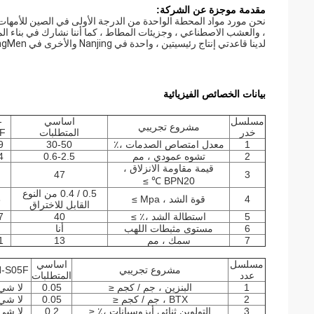
مقدمة موجزة عن الشركة:
، والعشب الاصطناعي ، وجزيئات المطاط ، كما أننا نشارك في بناء الم
لدينا قاعدتي إنتاج رئيسيتين ، واحدة في Nanjing والأخرى في JiangMen ، وتبلغ مساحة وضع موادنا أكثر من عشرة ملايين متر مربع سنويًا.
بيانات الخصائص الفيزيائية
مسلسل
اساسي
-
مشروع تجريبي
خدر
المتطلبات
F
1
معدل امتصاص الصدمات ،٪
30-50
9
2
تشوه عمودي ، مم
0.6-2.5
4
قيمة مقاومة الانزلاق ،
47
3
BPN20 ℃ ≥
0.5 / 0.4 من النوع
4
قوة الشد ، Mpa ≥
8
القابل للاختراق
5
استطالة الشد ،٪ ≥
40
7
6
مستوى مثبطات اللهب
أنا
7
سمك ، مم
13
1
مسلسل
اساسي
مشروع تجريبي
-S05F
عدد
المتطلبات
1
البنزين ، جم / كجم ≤
0.05
لا شي
2
BTX ، جم / كجم ≤
0.05
لا شي
3
التولوين ثنائي أيزوسيانات ،٪ ≤
0.2
لا شي