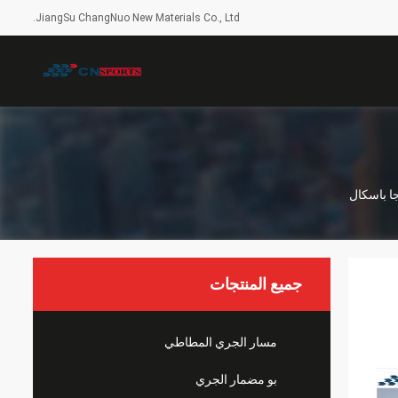
JiangSu ChangNuo New Materials Co., Ltd.
جميع المنتجات
مسار الجري المطاطي
بو مضمار الجري