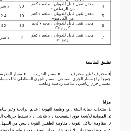
معدن ثقيل قابل للذوبان ، ملغم / كغم
4
90
لا شي
من الرصاص ≤
معدن ثقيل قابل للذوبان ، ملغم / كغم
2.4
10
5
من الكادميوم
معدن ثقيل قابل للذوبان ، مجم / كجم
3.2
10
6
كروم Cr
معدن ثقيل قابل للذوبان ، ملغم / كغم
7
2
لا شي
زئبق ≤
تطبيق المناسبة
● محترف / غير محترف
● مسار التدريب
● مسار المدرس
جميع أنواع مسار الجري الصناعي ، مسار الجري المطاطي PU ، مسار PU ، مسار المطاط الترتان ،
مضمار جري رياضي ، ملاعب رياضية وملعب.
مزايا
1. منتجات حماية البيئة ، مع وظيفة التهوية ؛ عديم الرائحة وغير سامة.
2. المضادة للأشعة فوق البنفسجية ، لا يتلاشى ، لا تسقط جزيئات الغروانية ، لون دائم.
3. مقاومة التآكل القوية ، مقاومة الطقس القوية ، ليس من السهل الشيخوخة ، المتانة الجيدة.
4. مرونة الاستقرار ، لا فرق على مدار السنة ، وحياة طويلة للاستخدام.