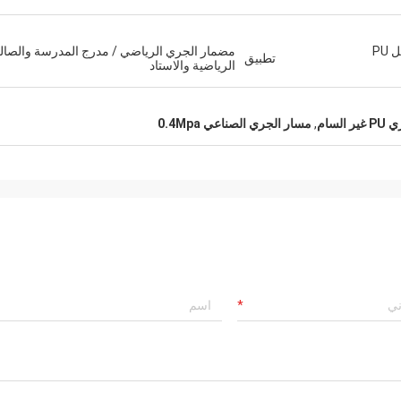
أرضيات رياضية صديقة للبيئة مع مسار تشغيل PU
مضمار الجري الرياضي / مدرج المدرسة والصال
تطبيق
الرياضية والاستاد
السام
,
مسار الجري الصناعي 0.4Mpa