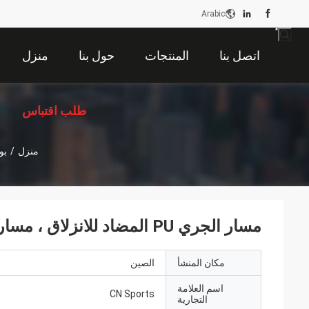
Arabic
اتصل بنا
المنتجات
حول بنا
منزل
طلب اقتباس
منزل
/
بو
مسار الجري PU المضاد للانزلاق ، مسار الجري الصناعي 0.4 ميجا باسكال
مكان المنشأ
الصين
اسم العلامة
CN Sports
التجارية